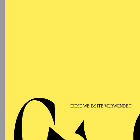
Ringlokschuppen Ruhr
PHILHARMONIE ESSEN
Saturday
12.09.2026
PHIL
TH
GU
15:00 - 16:00
Alfried Krupp Saal
II
Für Fam
PHILHARMONIE ESSEN
Sunday