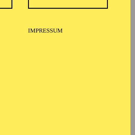
TICKETS
N
8,00
€
IMPRESSUM
TICKETS
-
110,00
85,00
65,00
25,00
-
€
Abo 1: Sinfonische Höhepunkte