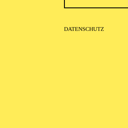
ICK AUF DEN IRAN –
TIMMEN ZUR AKTUELLE
AGE
DATENSCHUTZ
SE ORCHESTER · KLAVIER
STLICHE
AISONERÖFFNUNG
ITTSBURGH SYMPHONY
RCHESTRA