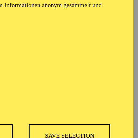
em Informationen anonym gesammelt und
TICKETS
BH
-
55,20
52,70
€
SAVE SELECTION