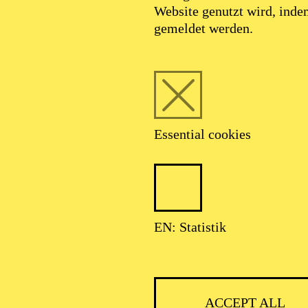
Website genutzt wird, ind
SEPTEMBER 2026
gemeldet werden.
HNER CLASSIC
Essential cookies
ser: Theater-, Konzert- u. Gastspieldirektion OTTO HOFNER GM
EN: Statistik
ACCEPT ALL