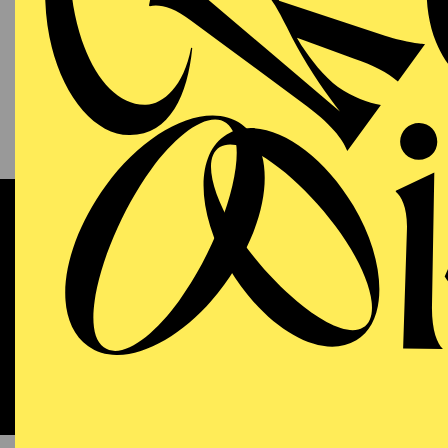
13.09.2026
KAM
P
S
11:00 - 12:00
RWE Pavillon
Werke 
OPERA
WIEDE
Sunday
13.09.2026
DO
18:00 - 21:15
Aalto-Theater