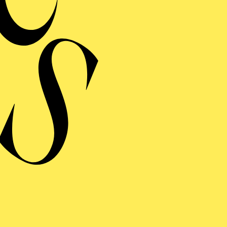
MERMUSIK
REISGEKRÖNTES
TREICHQUARTETT
von Jerod Impichchaachaaha' Tate, Maurice Ravel, Sergej Prokofj
RAUFNAHME
N GIOVANNI