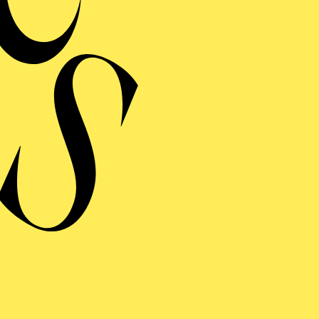
MERMUSIK
REISGEKRÖNTES
TREICHQUARTETT
von Jerod Impichchaachaaha' Tate, Maurice Ravel, Sergej Prokofj
RAUFNAHME
N GIOVANNI