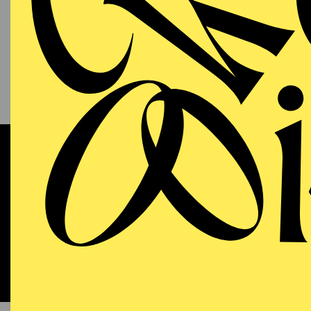
13.09.2026
KAM
P
S
11:00 - 12:00
RWE Pavillon
Werke 
OPERA
WIEDE
Sunday
13.09.2026
DO
18:00 - 21:15
Aalto-Theater