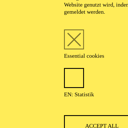
Website genutzt wird, ind
SEPTEMBER 2026
gemeldet werden.
HNER CLASSIC
Essential cookies
ser: Theater-, Konzert- u. Gastspieldirektion OTTO HOFNER GM
EN: Statistik
ACCEPT ALL