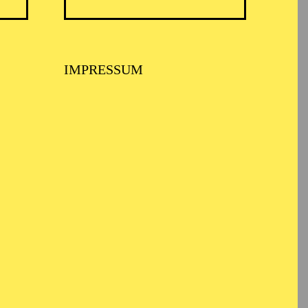
TICKETS
N
8,00
€
IMPRESSUM
TICKETS
-
110,00
85,00
65,00
25,00
-
€
Abo 1: Sinfonische Höhepunkte