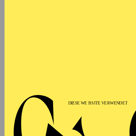
Ringlokschuppen Ruhr
PHILHARMONIE ESSEN
Saturday
12.09.2026
PHIL
TH
GU
15:00 - 16:00
Alfried Krupp Saal
II
Für Fam
PHILHARMONIE ESSEN
Sunday