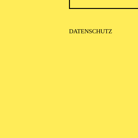
ICK AUF DEN IRAN –
TIMMEN ZUR AKTUELLE
AGE
DATENSCHUTZ
SE ORCHESTER · KLAVIER
STLICHE
AISONERÖFFNUNG
ITTSBURGH SYMPHONY
RCHESTRA