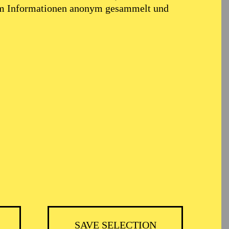
em Informationen anonym gesammelt und
TICKETS
BH
-
55,20
52,70
€
SAVE SELECTION