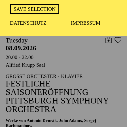
TICKETS
SAVE SELECTION
8,00
€
DATENSCHUTZ
IMPRESSUM
PHILHARMONIE ESSEN
Tuesday
08.09.2026
20:00 - 22:00
Alfried Krupp Saal
GROSSE ORCHESTER · KLAVIER
FESTLICHE
SAISONERÖFFNUNG
PITTSBURGH SYMPHONY
ORCHESTRA
Werke von Antonín Dvorák, John Adams, Sergej
Rachmaninow