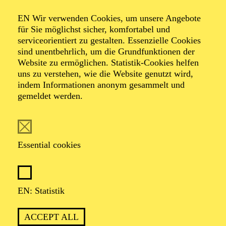
Organiser: Theater-, Konzert- u. Gastspieldirektion OTTO
EN Wir verwenden Cookies, um unsere Angebote
HOFNER GMBH
für Sie möglichst sicher, komfortabel und
serviceorientiert zu gestalten. Essenzielle Cookies
TICKETS
sind unentbehrlich, um die Grundfunktionen der
Website zu ermöglichen. Statistik-Cookies helfen
-
55,20
52,70
€
uns zu verstehen, wie die Website genutzt wird,
indem Informationen anonym gesammelt und
gemeldet werden.
EN: SCHAUSPIEL ESSEN
Saturday
05.09.2026
19:30 - 21:30
Essential cookies
Grillo-Theater
BLICK AUF DEN IRAN –
STIMMEN ZUR AKTUELLEN
EN: Statistik
LAGE
ACCEPT ALL