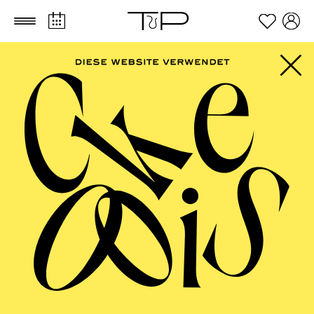
Zum Hauptinhalt springen
Zum Footer springen
FILTER
SEPTEMBER 2026
PHILHARMONIE ESSEN
Friday
04.09.2026
20:00 - 23:00
Alfried Krupp Saal
HÖHNER CLASSIC