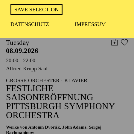
TICKETS
SAVE SELECTION
8,00
€
DATENSCHUTZ
IMPRESSUM
PHILHARMONIE ESSEN
Tuesday
08.09.2026
20:00 - 22:00
Alfried Krupp Saal
GROSSE ORCHESTER · KLAVIER
FESTLICHE
SAISONERÖFFNUNG
PITTSBURGH SYMPHONY
ORCHESTRA
Werke von Antonín Dvorák, John Adams, Sergej
Rachmaninow