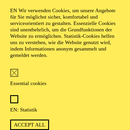
Organiser: Theater-, Konzert- u. Gastspieldirektion OTTO
EN Wir verwenden Cookies, um unsere Angebote
HOFNER GMBH
für Sie möglichst sicher, komfortabel und
serviceorientiert zu gestalten. Essenzielle Cookies
TICKETS
sind unentbehrlich, um die Grundfunktionen der
Website zu ermöglichen. Statistik-Cookies helfen
-
55,20
52,70
€
uns zu verstehen, wie die Website genutzt wird,
indem Informationen anonym gesammelt und
gemeldet werden.
EN: SCHAUSPIEL ESSEN
Saturday
05.09.2026
19:30 - 21:30
Essential cookies
Grillo-Theater
BLICK AUF DEN IRAN –
STIMMEN ZUR AKTUELLEN
EN: Statistik
LAGE
ACCEPT ALL