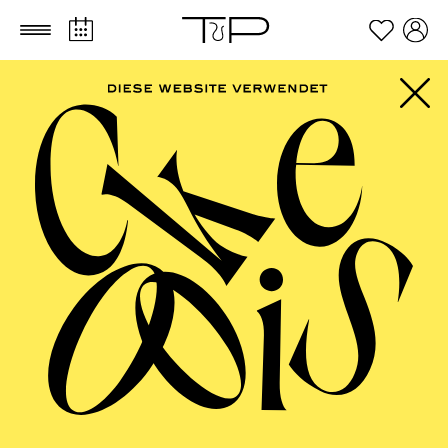
Zum Hauptinhalt springen
Zum Footer springen
FILTER
SEPTEMBER 2026
PHILHARMONIE ESSEN
Friday
04.09.2026
20:00 - 23:00
Alfried Krupp Saal
HÖHNER CLASSIC