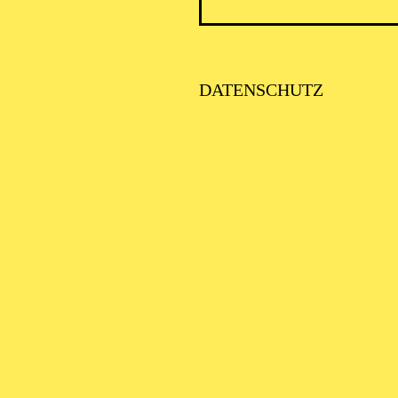
ICK AUF DEN IRAN –
TIMMEN ZUR AKTUELLE
AGE
DATENSCHUTZ
SE ORCHESTER · KLAVIER
STLICHE
AISONERÖFFNUNG
ITTSBURGH SYMPHONY
RCHESTRA