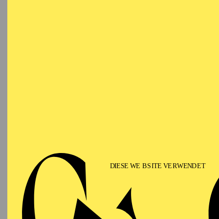
Ringlokschuppen Ruhr
PHILHARMONIE ESSEN
Saturday
12.09.2026
PHIL
TH
GU
15:00 - 16:00
Alfried Krupp Saal
II
Für Fam
PHILHARMONIE ESSEN
Sunday