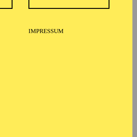
TICKETS
N
8,00
€
IMPRESSUM
TICKETS
-
110,00
85,00
65,00
25,00
-
€
Abo 1: Sinfonische Höhepunkte