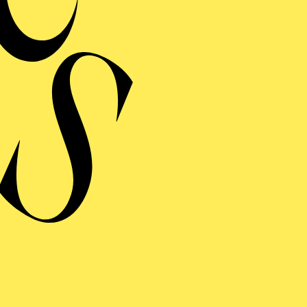
MERMUSIK
REISGEKRÖNTES
TREICHQUARTETT
von Jerod Impichchaachaaha' Tate, Maurice Ravel, Sergej Prokofj
RAUFNAHME
N GIOVANNI