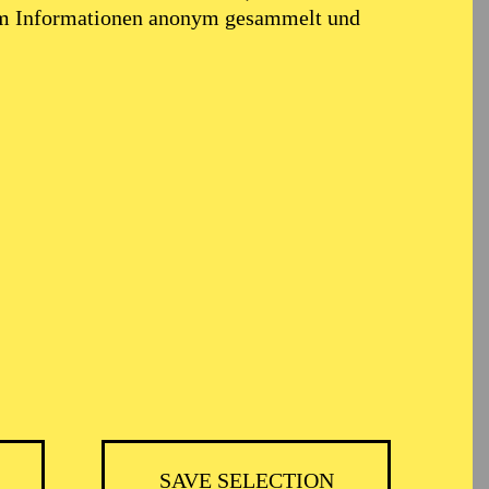
em Informationen anonym gesammelt und
TICKETS
BH
-
55,20
52,70
€
SAVE SELECTION