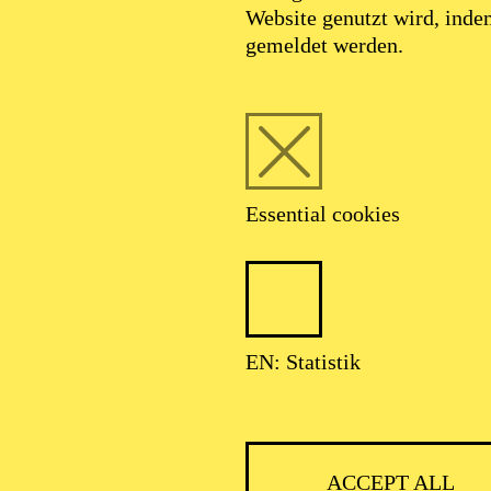
Website genutzt wird, ind
SEPTEMBER 2026
gemeldet werden.
HNER CLASSIC
Essential cookies
ser: Theater-, Konzert- u. Gastspieldirektion OTTO HOFNER GM
EN: Statistik
ACCEPT ALL