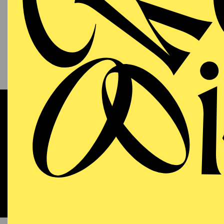
13.09.2026
KAM
P
S
11:00 - 12:00
RWE Pavillon
Werke 
OPERA
WIEDE
Sunday
13.09.2026
DO
18:00 - 21:15
Aalto-Theater