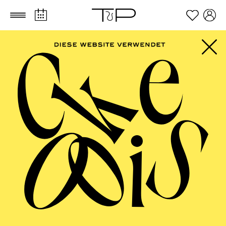
Zum Hauptinhalt springen
Zum Footer springen
FILTER
SEPTEMBER 2026
PHILHARMONIE ESSEN
Friday
04.09.2026
20:00 - 23:00
Alfried Krupp Saal
HÖHNER CLASSIC