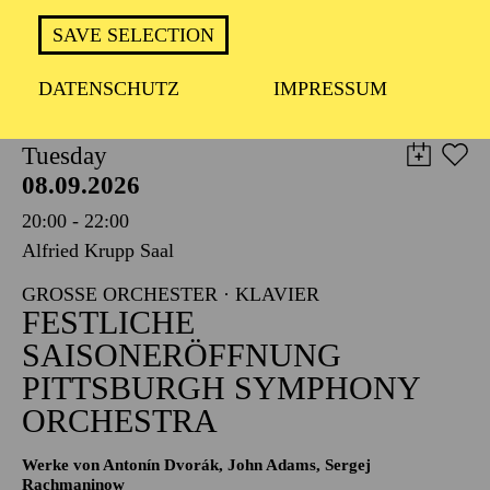
TICKETS
SAVE SELECTION
8,00
€
DATENSCHUTZ
IMPRESSUM
PHILHARMONIE ESSEN
Tuesday
08.09.2026
20:00 - 22:00
Alfried Krupp Saal
GROSSE ORCHESTER · KLAVIER
FESTLICHE
SAISONERÖFFNUNG
PITTSBURGH SYMPHONY
ORCHESTRA
Werke von Antonín Dvorák, John Adams, Sergej
Rachmaninow