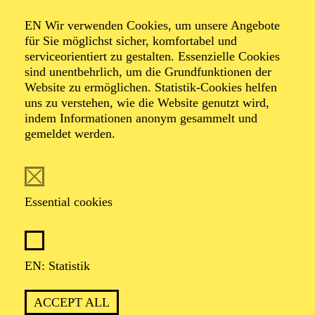
Organiser: Theater-, Konzert- u. Gastspieldirektion OTTO
EN Wir verwenden Cookies, um unsere Angebote
HOFNER GMBH
für Sie möglichst sicher, komfortabel und
serviceorientiert zu gestalten. Essenzielle Cookies
TICKETS
sind unentbehrlich, um die Grundfunktionen der
Website zu ermöglichen. Statistik-Cookies helfen
-
55,20
52,70
€
uns zu verstehen, wie die Website genutzt wird,
indem Informationen anonym gesammelt und
gemeldet werden.
EN: SCHAUSPIEL ESSEN
Saturday
05.09.2026
19:30 - 21:30
Essential cookies
Grillo-Theater
BLICK AUF DEN IRAN –
STIMMEN ZUR AKTUELLEN
EN: Statistik
LAGE
ACCEPT ALL