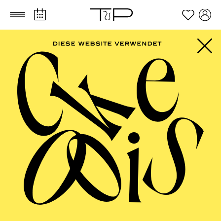
Zum Hauptinhalt springen
Zum Footer springen
FILTER
SEPTEMBER 2026
PHILHARMONIE ESSEN
Friday
04.09.2026
20:00 - 23:00
Alfried Krupp Saal
HÖHNER CLASSIC