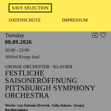
TICKETS
SAVE SELECTION
8,00
€
DATENSCHUTZ
IMPRESSUM
PHILHARMONIE ESSEN
Tuesday
08.09.2026
20:00 - 22:00
Alfried Krupp Saal
GROSSE ORCHESTER · KLAVIER
FESTLICHE
SAISONERÖFFNUNG
PITTSBURGH SYMPHONY
ORCHESTRA
Werke von Antonín Dvorák, John Adams, Sergej
Rachmaninow