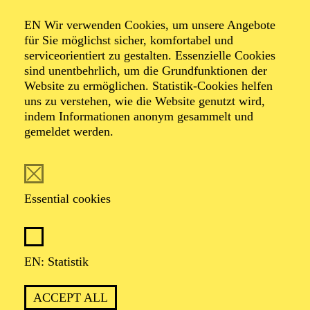
Organiser: Theater-, Konzert- u. Gastspieldirektion OTTO
EN Wir verwenden Cookies, um unsere Angebote
HOFNER GMBH
für Sie möglichst sicher, komfortabel und
serviceorientiert zu gestalten. Essenzielle Cookies
TICKETS
sind unentbehrlich, um die Grundfunktionen der
Website zu ermöglichen. Statistik-Cookies helfen
-
55,20
52,70
€
uns zu verstehen, wie die Website genutzt wird,
indem Informationen anonym gesammelt und
gemeldet werden.
EN: SCHAUSPIEL ESSEN
Saturday
05.09.2026
19:30 - 21:30
Essential cookies
Grillo-Theater
BLICK AUF DEN IRAN –
STIMMEN ZUR AKTUELLEN
EN: Statistik
LAGE
ACCEPT ALL