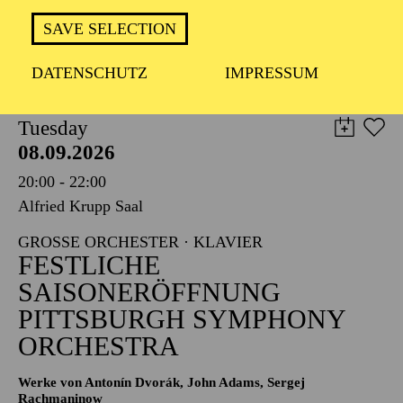
TICKETS
SAVE SELECTION
8,00
€
DATENSCHUTZ
IMPRESSUM
PHILHARMONIE ESSEN
Tuesday
08.09.2026
20:00 - 22:00
Alfried Krupp Saal
GROSSE ORCHESTER · KLAVIER
FESTLICHE
SAISONERÖFFNUNG
PITTSBURGH SYMPHONY
ORCHESTRA
Werke von Antonín Dvorák, John Adams, Sergej
Rachmaninow