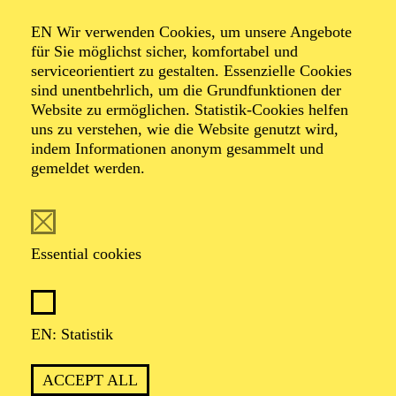
Organiser: Theater-, Konzert- u. Gastspieldirektion OTTO
EN Wir verwenden Cookies, um unsere Angebote
HOFNER GMBH
für Sie möglichst sicher, komfortabel und
serviceorientiert zu gestalten. Essenzielle Cookies
TICKETS
sind unentbehrlich, um die Grundfunktionen der
Website zu ermöglichen. Statistik-Cookies helfen
-
55,20
52,70
€
uns zu verstehen, wie die Website genutzt wird,
indem Informationen anonym gesammelt und
gemeldet werden.
EN: SCHAUSPIEL ESSEN
Saturday
05.09.2026
19:30 - 21:30
Essential cookies
Grillo-Theater
BLICK AUF DEN IRAN –
STIMMEN ZUR AKTUELLEN
EN: Statistik
LAGE
ACCEPT ALL