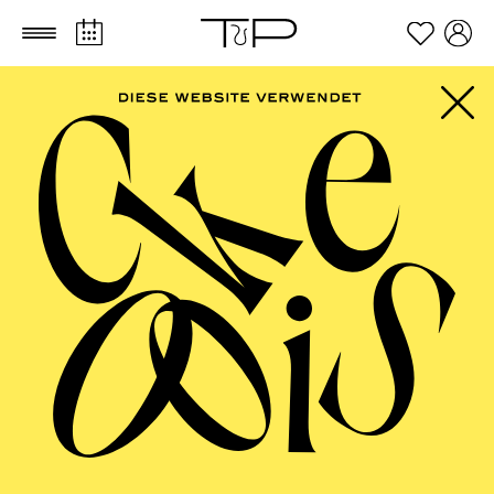
Zum Hauptinhalt springen
Zum Footer springen
FILTER
SEPTEMBER 2026
PHILHARMONIE ESSEN
Friday
04.09.2026
20:00 - 23:00
Alfried Krupp Saal
HÖHNER CLASSIC