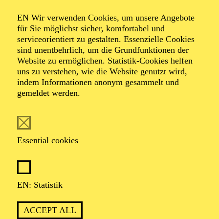
Organiser: Theater-, Konzert- u. Gastspieldirektion OTTO
EN Wir verwenden Cookies, um unsere Angebote
HOFNER GMBH
für Sie möglichst sicher, komfortabel und
serviceorientiert zu gestalten. Essenzielle Cookies
TICKETS
sind unentbehrlich, um die Grundfunktionen der
Website zu ermöglichen. Statistik-Cookies helfen
-
55,20
52,70
€
uns zu verstehen, wie die Website genutzt wird,
indem Informationen anonym gesammelt und
gemeldet werden.
EN: SCHAUSPIEL ESSEN
Saturday
05.09.2026
19:30 - 21:30
Essential cookies
Grillo-Theater
BLICK AUF DEN IRAN –
STIMMEN ZUR AKTUELLEN
EN: Statistik
LAGE
ACCEPT ALL