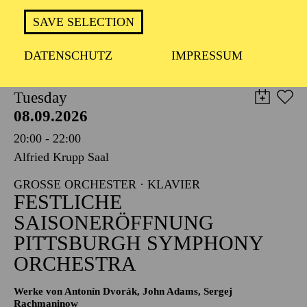
TICKETS
SAVE SELECTION
8,00
€
DATENSCHUTZ
IMPRESSUM
PHILHARMONIE ESSEN
Tuesday
08.09.2026
20:00 - 22:00
Alfried Krupp Saal
GROSSE ORCHESTER · KLAVIER
FESTLICHE
SAISONERÖFFNUNG
PITTSBURGH SYMPHONY
ORCHESTRA
Werke von Antonín Dvorák, John Adams, Sergej
Rachmaninow