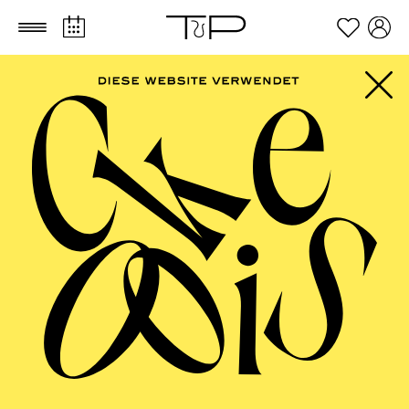
Zum Hauptinhalt springen
Zum Footer springen
FILTER
SEPTEMBER 2026
PHILHARMONIE ESSEN
Friday
04.09.2026
20:00 - 23:00
Alfried Krupp Saal
HÖHNER CLASSIC