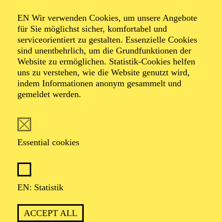
Organiser: Theater-, Konzert- u. Gastspieldirektion OTTO
EN Wir verwenden Cookies, um unsere Angebote
HOFNER GMBH
für Sie möglichst sicher, komfortabel und
serviceorientiert zu gestalten. Essenzielle Cookies
TICKETS
sind unentbehrlich, um die Grundfunktionen der
Website zu ermöglichen. Statistik-Cookies helfen
-
55,20
52,70
€
uns zu verstehen, wie die Website genutzt wird,
indem Informationen anonym gesammelt und
gemeldet werden.
EN: SCHAUSPIEL ESSEN
Saturday
05.09.2026
19:30 - 21:30
Essential cookies
Grillo-Theater
BLICK AUF DEN IRAN –
STIMMEN ZUR AKTUELLEN
EN: Statistik
LAGE
ACCEPT ALL