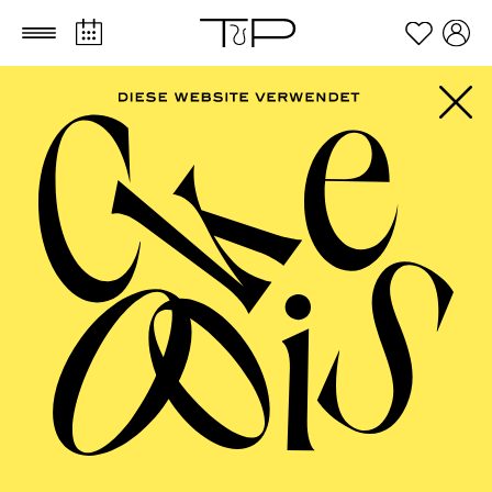
Zum Hauptinhalt springen
Zum Footer springen
FILTER
SEPTEMBER 2026
PHILHARMONIE ESSEN
Friday
04.09.2026
20:00 - 23:00
Alfried Krupp Saal
HÖHNER CLASSIC