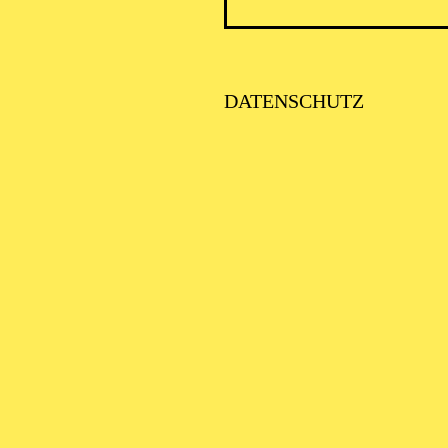
ICK AUF DEN IRAN –
TIMMEN ZUR AKTUELLE
AGE
DATENSCHUTZ
SE ORCHESTER · KLAVIER
STLICHE
AISONERÖFFNUNG
ITTSBURGH SYMPHONY
RCHESTRA