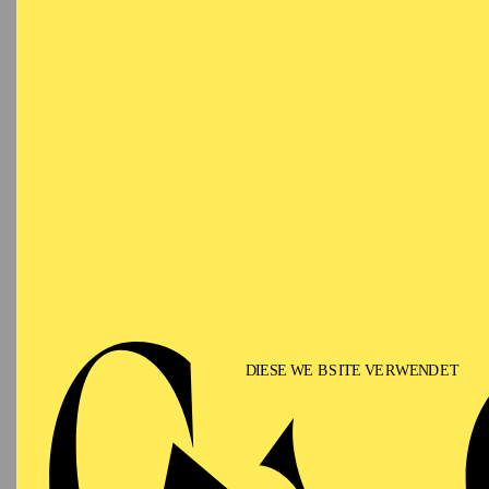
Ringlokschuppen Ruhr
PHILHARMONIE ESSEN
Saturday
12.09.2026
PHIL
TH
GU
15:00 - 16:00
Alfried Krupp Saal
II
Für Fam
PHILHARMONIE ESSEN
Sunday