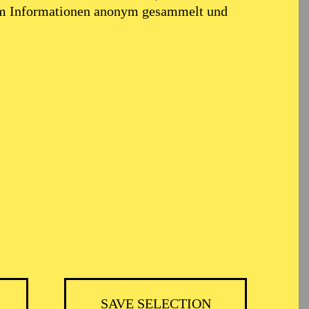
em Informationen anonym gesammelt und
TICKETS
BH
-
55,20
52,70
€
SAVE SELECTION