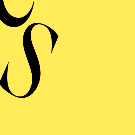
MERMUSIK
REISGEKRÖNTES
TREICHQUARTETT
von Jerod Impichchaachaaha' Tate, Maurice Ravel, Sergej Prokofj
RAUFNAHME
N GIOVANNI