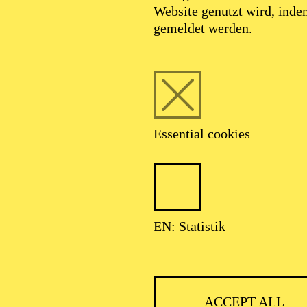
Website genutzt wird, ind
SEPTEMBER 2026
gemeldet werden.
HNER CLASSIC
Essential cookies
ser: Theater-, Konzert- u. Gastspieldirektion OTTO HOFNER GM
EN: Statistik
ACCEPT ALL