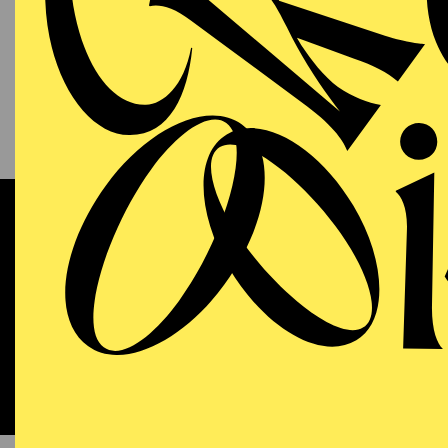
13.09.2026
KAM
P
S
11:00 - 12:00
RWE Pavillon
Werke 
OPERA
WIEDE
Sunday
13.09.2026
DO
18:00 - 21:15
Aalto-Theater