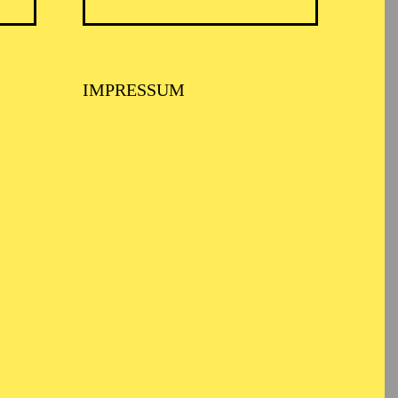
TICKETS
N
8,00
€
IMPRESSUM
TICKETS
-
110,00
85,00
65,00
25,00
-
€
Abo 1: Sinfonische Höhepunkte