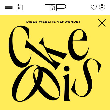
Zum Hauptinhalt springen
Zum Footer springen
FILTER
SEPTEMBER 2026
PHILHARMONIE ESSEN
Friday
04.09.2026
20:00 - 23:00
Alfried Krupp Saal
HÖHNER CLASSIC