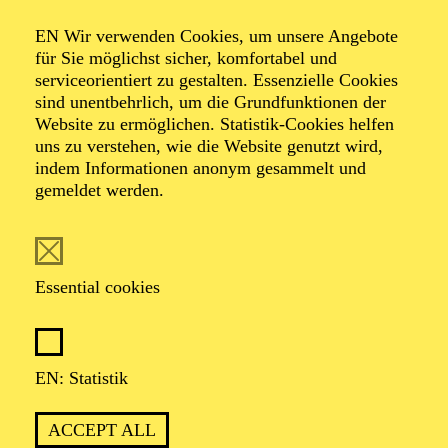
Organiser: Theater-, Konzert- u. Gastspieldirektion OTTO
EN Wir verwenden Cookies, um unsere Angebote
HOFNER GMBH
für Sie möglichst sicher, komfortabel und
serviceorientiert zu gestalten. Essenzielle Cookies
TICKETS
sind unentbehrlich, um die Grundfunktionen der
Website zu ermöglichen. Statistik-Cookies helfen
-
55,20
52,70
€
uns zu verstehen, wie die Website genutzt wird,
indem Informationen anonym gesammelt und
gemeldet werden.
EN: SCHAUSPIEL ESSEN
Saturday
05.09.2026
19:30 - 21:30
Essential cookies
Grillo-Theater
BLICK AUF DEN IRAN –
STIMMEN ZUR AKTUELLEN
EN: Statistik
LAGE
ACCEPT ALL