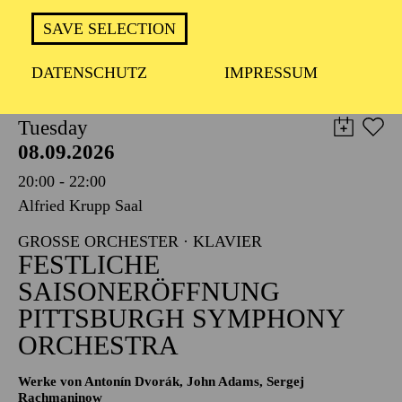
TICKETS
SAVE SELECTION
8,00
€
DATENSCHUTZ
IMPRESSUM
PHILHARMONIE ESSEN
Tuesday
08.09.2026
20:00 - 22:00
Alfried Krupp Saal
GROSSE ORCHESTER · KLAVIER
FESTLICHE
SAISONERÖFFNUNG
PITTSBURGH SYMPHONY
ORCHESTRA
Werke von Antonín Dvorák, John Adams, Sergej
Rachmaninow