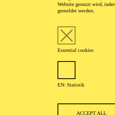
Website genutzt wird, ind
SEPTEMBER 2026
gemeldet werden.
HNER CLASSIC
Essential cookies
ser: Theater-, Konzert- u. Gastspieldirektion OTTO HOFNER GM
EN: Statistik
ACCEPT ALL