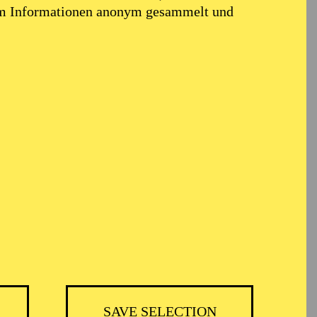
em Informationen anonym gesammelt und
TICKETS
BH
-
55,20
52,70
€
SAVE SELECTION