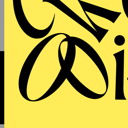
13.09.2026
KAM
P
S
11:00 - 12:00
RWE Pavillon
Werke 
OPERA
WIEDE
Sunday
13.09.2026
DO
18:00 - 21:15
Aalto-Theater