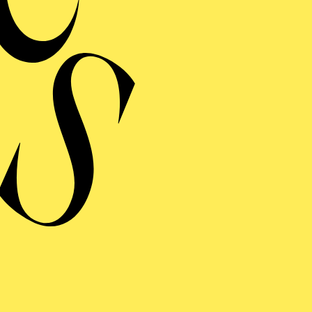
MERMUSIK
REISGEKRÖNTES
TREICHQUARTETT
von Jerod Impichchaachaaha' Tate, Maurice Ravel, Sergej Prokofj
RAUFNAHME
N GIOVANNI