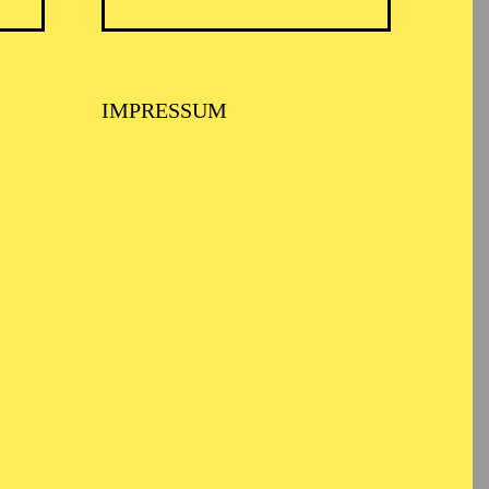
TICKETS
N
8,00
€
IMPRESSUM
TICKETS
-
110,00
85,00
65,00
25,00
-
€
Abo 1: Sinfonische Höhepunkte