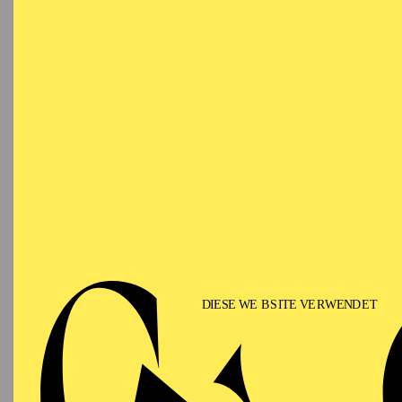
Ringlokschuppen Ruhr
PHILHARMONIE ESSEN
Saturday
12.09.2026
PHIL
TH
GU
15:00 - 16:00
Alfried Krupp Saal
II
Für Fam
PHILHARMONIE ESSEN
Sunday