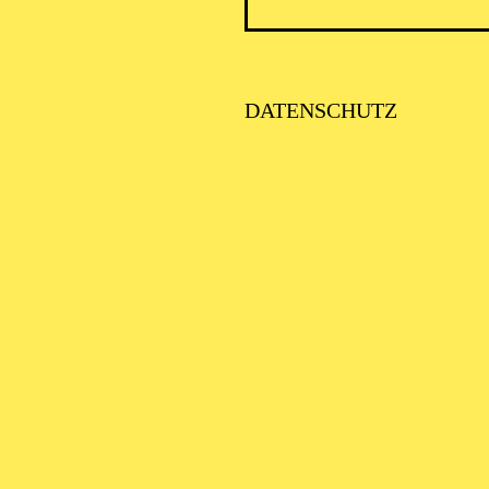
ICK AUF DEN IRAN –
TIMMEN ZUR AKTUELLE
AGE
DATENSCHUTZ
SE ORCHESTER · KLAVIER
STLICHE
AISONERÖFFNUNG
ITTSBURGH SYMPHONY
RCHESTRA