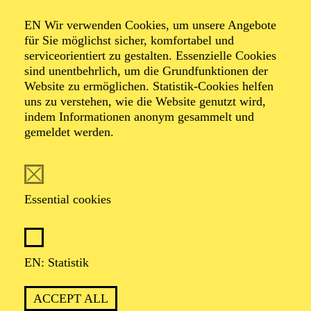
Organiser: Theater-, Konzert- u. Gastspieldirektion OTTO
EN Wir verwenden Cookies, um unsere Angebote
HOFNER GMBH
für Sie möglichst sicher, komfortabel und
serviceorientiert zu gestalten. Essenzielle Cookies
TICKETS
sind unentbehrlich, um die Grundfunktionen der
Website zu ermöglichen. Statistik-Cookies helfen
-
55,20
52,70
€
uns zu verstehen, wie die Website genutzt wird,
indem Informationen anonym gesammelt und
gemeldet werden.
EN: SCHAUSPIEL ESSEN
Saturday
05.09.2026
19:30 - 21:30
Essential cookies
Grillo-Theater
BLICK AUF DEN IRAN –
STIMMEN ZUR AKTUELLEN
EN: Statistik
LAGE
ACCEPT ALL