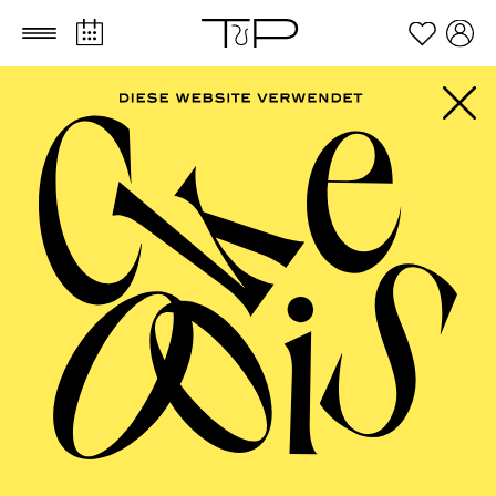
Zum Hauptinhalt springen
Zum Footer springen
FILTER
SEPTEMBER 2026
PHILHARMONIE ESSEN
Friday
04.09.2026
20:00 - 23:00
Alfried Krupp Saal
HÖHNER CLASSIC