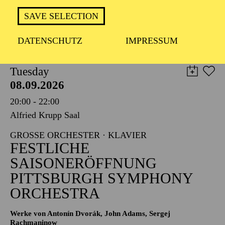
TICKETS
SAVE SELECTION
8,00
€
DATENSCHUTZ
IMPRESSUM
PHILHARMONIE ESSEN
Tuesday
08.09.2026
20:00 - 22:00
Alfried Krupp Saal
GROSSE ORCHESTER · KLAVIER
FESTLICHE
SAISONERÖFFNUNG
PITTSBURGH SYMPHONY
ORCHESTRA
Werke von Antonín Dvorák, John Adams, Sergej
Rachmaninow