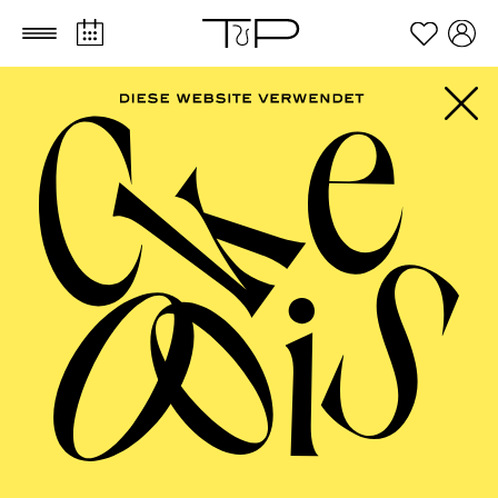
Zum Hauptinhalt springen
Zum Footer springen
FILTER
SEPTEMBER 2026
PHILHARMONIE ESSEN
Friday
04.09.2026
20:00 - 23:00
Alfried Krupp Saal
HÖHNER CLASSIC