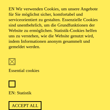
Organiser: Theater-, Konzert- u. Gastspieldirektion OTTO
EN Wir verwenden Cookies, um unsere Angebote
HOFNER GMBH
für Sie möglichst sicher, komfortabel und
serviceorientiert zu gestalten. Essenzielle Cookies
TICKETS
sind unentbehrlich, um die Grundfunktionen der
Website zu ermöglichen. Statistik-Cookies helfen
-
55,20
52,70
€
uns zu verstehen, wie die Website genutzt wird,
indem Informationen anonym gesammelt und
gemeldet werden.
EN: SCHAUSPIEL ESSEN
Saturday
05.09.2026
19:30 - 21:30
Essential cookies
Grillo-Theater
BLICK AUF DEN IRAN –
STIMMEN ZUR AKTUELLEN
EN: Statistik
LAGE
ACCEPT ALL