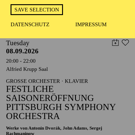
TICKETS
SAVE SELECTION
8,00
€
DATENSCHUTZ
IMPRESSUM
PHILHARMONIE ESSEN
Tuesday
08.09.2026
20:00 - 22:00
Alfried Krupp Saal
GROSSE ORCHESTER · KLAVIER
FESTLICHE
SAISONERÖFFNUNG
PITTSBURGH SYMPHONY
ORCHESTRA
Werke von Antonín Dvorák, John Adams, Sergej
Rachmaninow