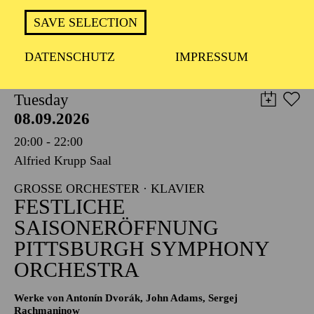
TICKETS
SAVE SELECTION
8,00
€
DATENSCHUTZ
IMPRESSUM
PHILHARMONIE ESSEN
Tuesday
08.09.2026
20:00 - 22:00
Alfried Krupp Saal
GROSSE ORCHESTER · KLAVIER
FESTLICHE
SAISONERÖFFNUNG
PITTSBURGH SYMPHONY
ORCHESTRA
Werke von Antonín Dvorák, John Adams, Sergej
Rachmaninow