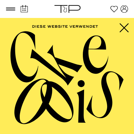
Zum Hauptinhalt springen
Zum Footer springen
FILTER
SEPTEMBER 2026
PHILHARMONIE ESSEN
Friday
04.09.2026
20:00 - 23:00
Alfried Krupp Saal
HÖHNER CLASSIC