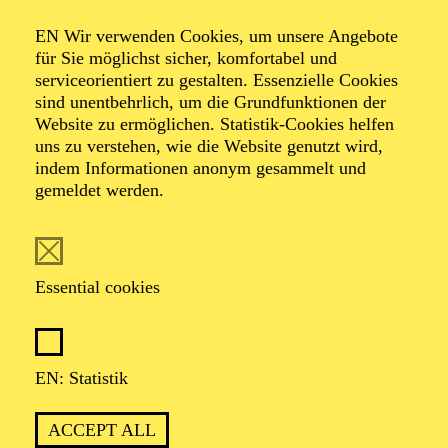
Organiser: Theater-, Konzert- u. Gastspieldirektion OTTO
EN Wir verwenden Cookies, um unsere Angebote
HOFNER GMBH
für Sie möglichst sicher, komfortabel und
serviceorientiert zu gestalten. Essenzielle Cookies
TICKETS
sind unentbehrlich, um die Grundfunktionen der
Website zu ermöglichen. Statistik-Cookies helfen
-
55,20
52,70
€
uns zu verstehen, wie die Website genutzt wird,
indem Informationen anonym gesammelt und
gemeldet werden.
EN: SCHAUSPIEL ESSEN
Saturday
05.09.2026
19:30 - 21:30
Essential cookies
Grillo-Theater
BLICK AUF DEN IRAN –
STIMMEN ZUR AKTUELLEN
EN: Statistik
LAGE
ACCEPT ALL