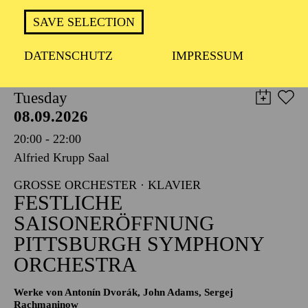
TICKETS
SAVE SELECTION
8,00
€
DATENSCHUTZ
IMPRESSUM
PHILHARMONIE ESSEN
Tuesday
08.09.2026
20:00 - 22:00
Alfried Krupp Saal
GROSSE ORCHESTER · KLAVIER
FESTLICHE
SAISONERÖFFNUNG
PITTSBURGH SYMPHONY
ORCHESTRA
Werke von Antonín Dvorák, John Adams, Sergej
Rachmaninow