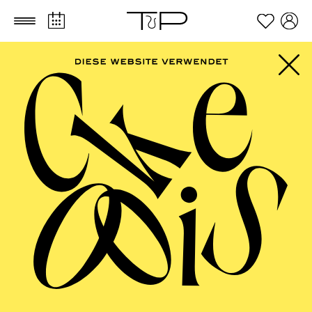
Zum Hauptinhalt springen
Zum Footer springen
FILTER
SEPTEMBER 2026
PHILHARMONIE ESSEN
Friday
04.09.2026
20:00 - 23:00
Alfried Krupp Saal
HÖHNER CLASSIC