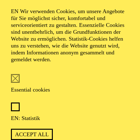
Organiser: Theater-, Konzert- u. Gastspieldirektion OTTO
EN Wir verwenden Cookies, um unsere Angebote
HOFNER GMBH
für Sie möglichst sicher, komfortabel und
serviceorientiert zu gestalten. Essenzielle Cookies
TICKETS
sind unentbehrlich, um die Grundfunktionen der
Website zu ermöglichen. Statistik-Cookies helfen
-
55,20
52,70
€
uns zu verstehen, wie die Website genutzt wird,
indem Informationen anonym gesammelt und
gemeldet werden.
EN: SCHAUSPIEL ESSEN
Saturday
05.09.2026
19:30 - 21:30
Essential cookies
Grillo-Theater
BLICK AUF DEN IRAN –
STIMMEN ZUR AKTUELLEN
EN: Statistik
LAGE
ACCEPT ALL