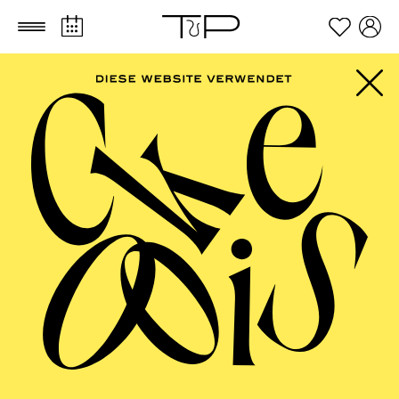
Zum Hauptinhalt springen
Zum Footer springen
FILTER
SEPTEMBER 2026
PHILHARMONIE ESSEN
Friday
04.09.2026
20:00 - 23:00
Alfried Krupp Saal
HÖHNER CLASSIC