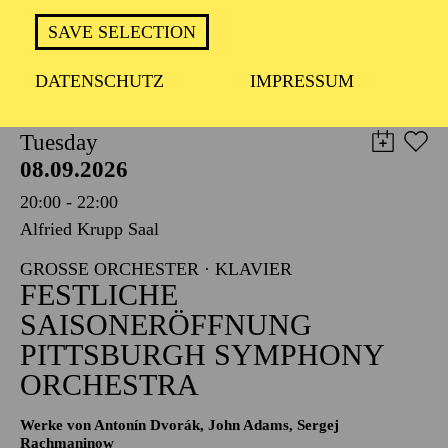
TICKETS
SAVE SELECTION
8,00
€
DATENSCHUTZ
IMPRESSUM
PHILHARMONIE ESSEN
Tuesday
08.09.2026
20:00 - 22:00
Alfried Krupp Saal
GROSSE ORCHESTER · KLAVIER
FESTLICHE
SAISONERÖFFNUNG
PITTSBURGH SYMPHONY
ORCHESTRA
Werke von Antonín Dvorák, John Adams, Sergej
Rachmaninow