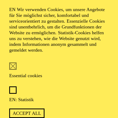
Organiser: Theater-, Konzert- u. Gastspieldirektion OTTO
EN Wir verwenden Cookies, um unsere Angebote
HOFNER GMBH
für Sie möglichst sicher, komfortabel und
serviceorientiert zu gestalten. Essenzielle Cookies
TICKETS
sind unentbehrlich, um die Grundfunktionen der
Website zu ermöglichen. Statistik-Cookies helfen
-
55,20
52,70
€
uns zu verstehen, wie die Website genutzt wird,
indem Informationen anonym gesammelt und
gemeldet werden.
EN: SCHAUSPIEL ESSEN
Saturday
05.09.2026
19:30 - 21:30
Essential cookies
Grillo-Theater
BLICK AUF DEN IRAN –
STIMMEN ZUR AKTUELLEN
EN: Statistik
LAGE
ACCEPT ALL