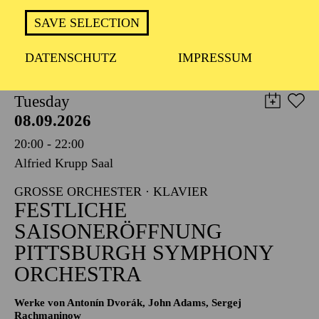
TICKETS
SAVE SELECTION
8,00
€
DATENSCHUTZ
IMPRESSUM
PHILHARMONIE ESSEN
Tuesday
08.09.2026
20:00 - 22:00
Alfried Krupp Saal
GROSSE ORCHESTER · KLAVIER
FESTLICHE
SAISONERÖFFNUNG
PITTSBURGH SYMPHONY
ORCHESTRA
Werke von Antonín Dvorák, John Adams, Sergej
Rachmaninow