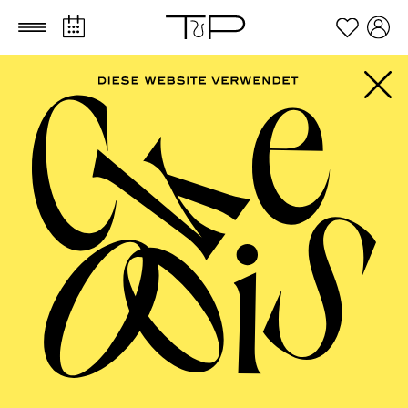
Zum Hauptinhalt springen
Zum Footer springen
FILTER
SEPTEMBER 2026
PHILHARMONIE ESSEN
Friday
04.09.2026
20:00 - 23:00
Alfried Krupp Saal
HÖHNER CLASSIC