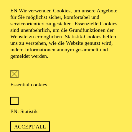
Organiser: Theater-, Konzert- u. Gastspieldirektion OTTO
EN Wir verwenden Cookies, um unsere Angebote
HOFNER GMBH
für Sie möglichst sicher, komfortabel und
serviceorientiert zu gestalten. Essenzielle Cookies
TICKETS
sind unentbehrlich, um die Grundfunktionen der
Website zu ermöglichen. Statistik-Cookies helfen
-
55,20
52,70
€
uns zu verstehen, wie die Website genutzt wird,
indem Informationen anonym gesammelt und
gemeldet werden.
EN: SCHAUSPIEL ESSEN
Saturday
05.09.2026
19:30 - 21:30
Essential cookies
Grillo-Theater
BLICK AUF DEN IRAN –
STIMMEN ZUR AKTUELLEN
EN: Statistik
LAGE
ACCEPT ALL