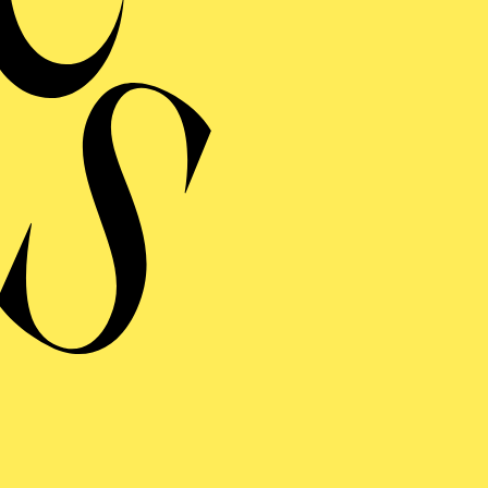
MERMUSIK
REISGEKRÖNTES
TREICHQUARTETT
von Jerod Impichchaachaaha' Tate, Maurice Ravel, Sergej Prokofj
RAUFNAHME
N GIOVANNI