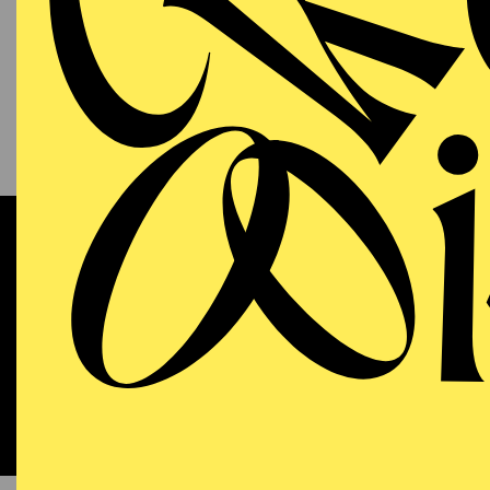
13.09.2026
KAM
P
S
11:00 - 12:00
RWE Pavillon
Werke 
OPERA
WIEDE
Sunday
13.09.2026
DO
18:00 - 21:15
Aalto-Theater