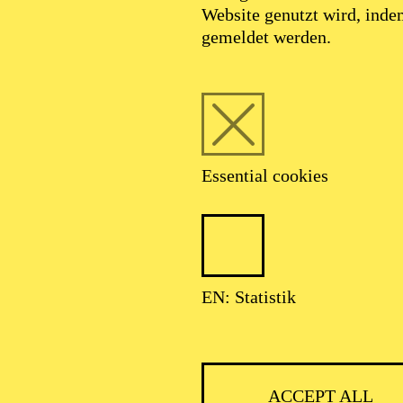
Website genutzt wird, ind
SEPTEMBER 2026
gemeldet werden.
HNER CLASSIC
Essential cookies
ser: Theater-, Konzert- u. Gastspieldirektion OTTO HOFNER GM
EN: Statistik
ACCEPT ALL