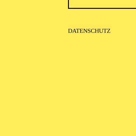
ICK AUF DEN IRAN –
TIMMEN ZUR AKTUELLE
AGE
DATENSCHUTZ
SE ORCHESTER · KLAVIER
STLICHE
AISONERÖFFNUNG
ITTSBURGH SYMPHONY
RCHESTRA