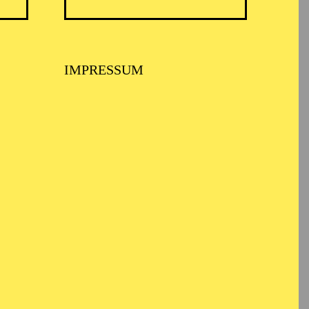
TICKETS
N
8,00
€
IMPRESSUM
TICKETS
-
110,00
85,00
65,00
25,00
-
€
Abo 1: Sinfonische Höhepunkte