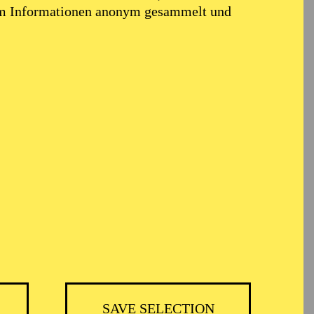
em Informationen anonym gesammelt und
TICKETS
BH
-
55,20
52,70
€
SAVE SELECTION