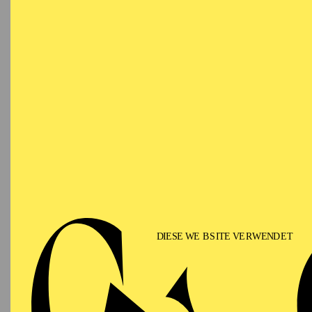
Ringlokschuppen Ruhr
PHILHARMONIE ESSEN
Saturday
12.09.2026
PHIL
TH
GU
15:00 - 16:00
Alfried Krupp Saal
II
Für Fam
PHILHARMONIE ESSEN
Sunday