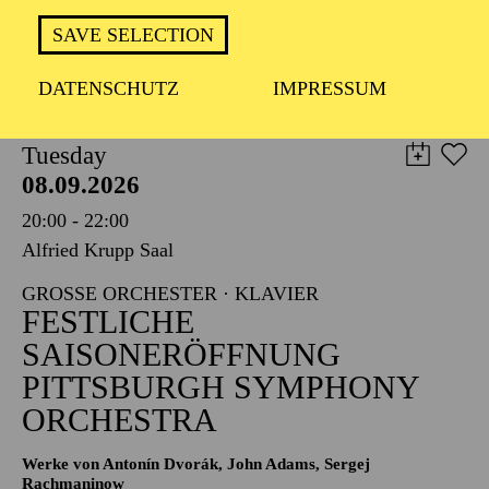
TICKETS
SAVE SELECTION
8,00
€
DATENSCHUTZ
IMPRESSUM
PHILHARMONIE ESSEN
Tuesday
08.09.2026
20:00 - 22:00
Alfried Krupp Saal
GROSSE ORCHESTER · KLAVIER
FESTLICHE
SAISONERÖFFNUNG
PITTSBURGH SYMPHONY
ORCHESTRA
Werke von Antonín Dvorák, John Adams, Sergej
Rachmaninow