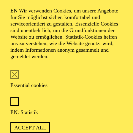
Organiser: Theater-, Konzert- u. Gastspieldirektion OTTO
EN Wir verwenden Cookies, um unsere Angebote
HOFNER GMBH
für Sie möglichst sicher, komfortabel und
serviceorientiert zu gestalten. Essenzielle Cookies
TICKETS
sind unentbehrlich, um die Grundfunktionen der
Website zu ermöglichen. Statistik-Cookies helfen
-
55,20
52,70
€
uns zu verstehen, wie die Website genutzt wird,
indem Informationen anonym gesammelt und
gemeldet werden.
EN: SCHAUSPIEL ESSEN
Saturday
05.09.2026
19:30 - 21:30
Essential cookies
Grillo-Theater
BLICK AUF DEN IRAN –
STIMMEN ZUR AKTUELLEN
EN: Statistik
LAGE
ACCEPT ALL