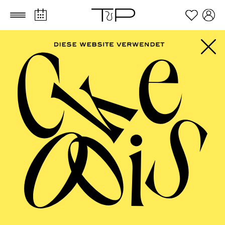
Zum Hauptinhalt springen
Zum Footer springen
FILTER
SEPTEMBER 2026
PHILHARMONIE ESSEN
Friday
04.09.2026
20:00 - 23:00
Alfried Krupp Saal
HÖHNER CLASSIC