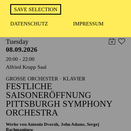
TICKETS
SAVE SELECTION
8,00
€
DATENSCHUTZ
IMPRESSUM
PHILHARMONIE ESSEN
Tuesday
08.09.2026
20:00 - 22:00
Alfried Krupp Saal
GROSSE ORCHESTER · KLAVIER
FESTLICHE
SAISONERÖFFNUNG
PITTSBURGH SYMPHONY
ORCHESTRA
Werke von Antonín Dvorák, John Adams, Sergej
Rachmaninow