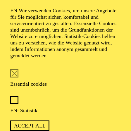
Organiser: Theater-, Konzert- u. Gastspieldirektion OTTO
EN Wir verwenden Cookies, um unsere Angebote
HOFNER GMBH
für Sie möglichst sicher, komfortabel und
serviceorientiert zu gestalten. Essenzielle Cookies
TICKETS
sind unentbehrlich, um die Grundfunktionen der
Website zu ermöglichen. Statistik-Cookies helfen
-
55,20
52,70
€
uns zu verstehen, wie die Website genutzt wird,
indem Informationen anonym gesammelt und
gemeldet werden.
EN: SCHAUSPIEL ESSEN
Saturday
05.09.2026
19:30 - 21:30
Essential cookies
Grillo-Theater
BLICK AUF DEN IRAN –
STIMMEN ZUR AKTUELLEN
EN: Statistik
LAGE
ACCEPT ALL