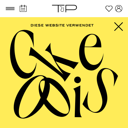
Zum Hauptinhalt springen
Zum Footer springen
FILTER
SEPTEMBER 2026
PHILHARMONIE ESSEN
Friday
04.09.2026
20:00 - 23:00
Alfried Krupp Saal
HÖHNER CLASSIC