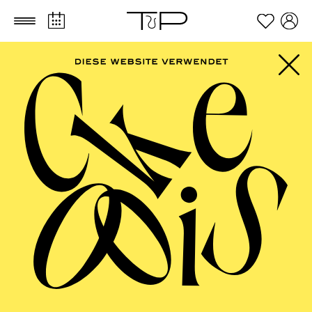
Zum Hauptinhalt springen
Zum Footer springen
FILTER
SEPTEMBER 2026
PHILHARMONIE ESSEN
Friday
04.09.2026
20:00 - 23:00
Alfried Krupp Saal
HÖHNER CLASSIC