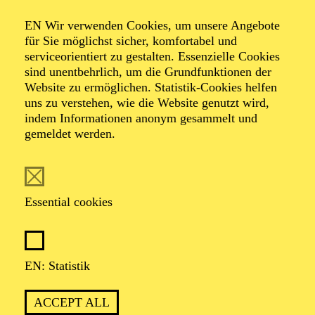
Organiser: Theater-, Konzert- u. Gastspieldirektion OTTO
EN Wir verwenden Cookies, um unsere Angebote
HOFNER GMBH
für Sie möglichst sicher, komfortabel und
serviceorientiert zu gestalten. Essenzielle Cookies
TICKETS
sind unentbehrlich, um die Grundfunktionen der
Website zu ermöglichen. Statistik-Cookies helfen
-
55,20
52,70
€
uns zu verstehen, wie die Website genutzt wird,
indem Informationen anonym gesammelt und
gemeldet werden.
EN: SCHAUSPIEL ESSEN
Saturday
05.09.2026
19:30 - 21:30
Essential cookies
Grillo-Theater
BLICK AUF DEN IRAN –
STIMMEN ZUR AKTUELLEN
EN: Statistik
LAGE
ACCEPT ALL