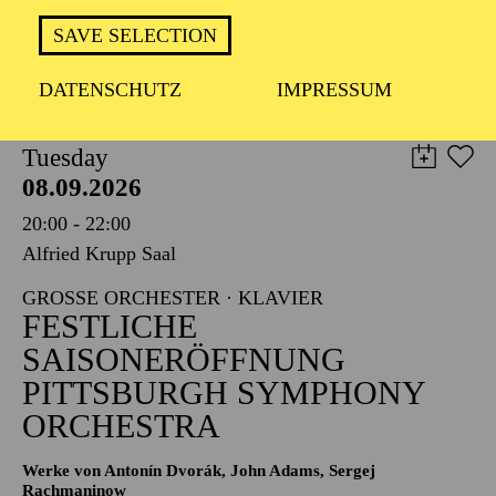
TICKETS
SAVE SELECTION
8,00
€
DATENSCHUTZ
IMPRESSUM
PHILHARMONIE ESSEN
Tuesday
08.09.2026
20:00 - 22:00
Alfried Krupp Saal
GROSSE ORCHESTER · KLAVIER
FESTLICHE
SAISONERÖFFNUNG
PITTSBURGH SYMPHONY
ORCHESTRA
Werke von Antonín Dvorák, John Adams, Sergej
Rachmaninow