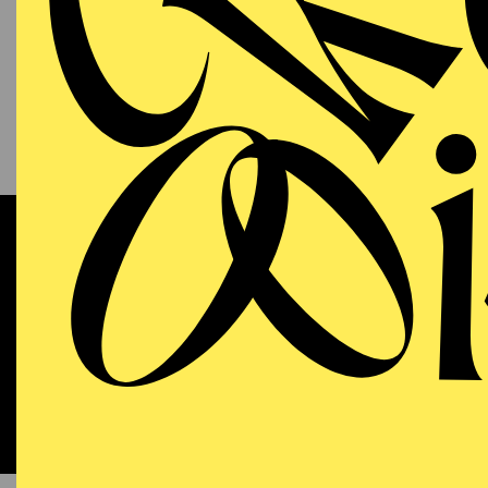
13.09.2026
KAM
P
S
11:00 - 12:00
RWE Pavillon
Werke 
OPERA
WIEDE
Sunday
13.09.2026
DO
18:00 - 21:15
Aalto-Theater