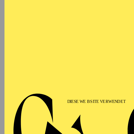
Ringlokschuppen Ruhr
PHILHARMONIE ESSEN
Saturday
12.09.2026
PHIL
TH
GU
15:00 - 16:00
Alfried Krupp Saal
II
Für Fam
PHILHARMONIE ESSEN
Sunday