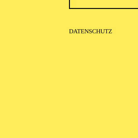
ICK AUF DEN IRAN –
TIMMEN ZUR AKTUELLE
AGE
DATENSCHUTZ
SE ORCHESTER · KLAVIER
STLICHE
AISONERÖFFNUNG
ITTSBURGH SYMPHONY
RCHESTRA