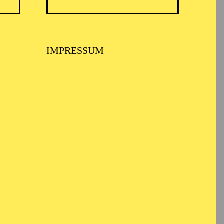
TICKETS
N
8,00
€
IMPRESSUM
TICKETS
-
110,00
85,00
65,00
25,00
-
€
Abo 1: Sinfonische Höhepunkte