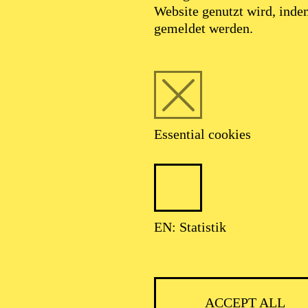
Website genutzt wird, ind
SEPTEMBER 2026
gemeldet werden.
HNER CLASSIC
Essential cookies
ser: Theater-, Konzert- u. Gastspieldirektion OTTO HOFNER GM
EN: Statistik
ACCEPT ALL