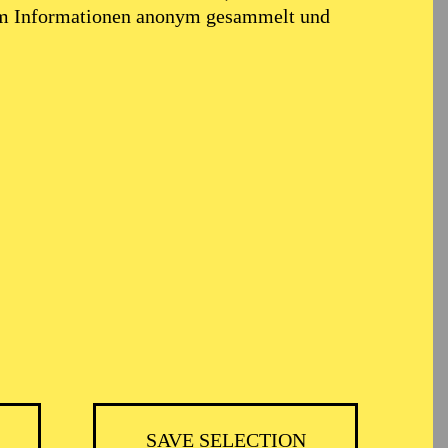
em Informationen anonym gesammelt und
TICKETS
BH
-
55,20
52,70
€
SAVE SELECTION