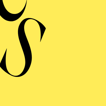
MERMUSIK
REISGEKRÖNTES
TREICHQUARTETT
von Jerod Impichchaachaaha' Tate, Maurice Ravel, Sergej Prokofj
RAUFNAHME
N GIOVANNI