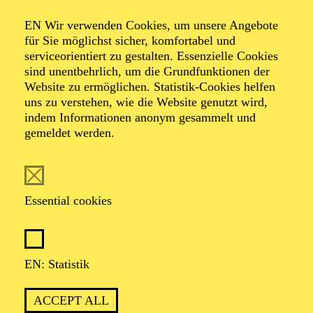
Organiser: Theater-, Konzert- u. Gastspieldirektion OTTO
EN Wir verwenden Cookies, um unsere Angebote
HOFNER GMBH
für Sie möglichst sicher, komfortabel und
serviceorientiert zu gestalten. Essenzielle Cookies
TICKETS
sind unentbehrlich, um die Grundfunktionen der
Website zu ermöglichen. Statistik-Cookies helfen
-
55,20
52,70
€
uns zu verstehen, wie die Website genutzt wird,
indem Informationen anonym gesammelt und
gemeldet werden.
EN: SCHAUSPIEL ESSEN
Saturday
05.09.2026
19:30 - 21:30
Essential cookies
Grillo-Theater
BLICK AUF DEN IRAN –
STIMMEN ZUR AKTUELLEN
EN: Statistik
LAGE
ACCEPT ALL