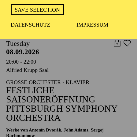
TICKETS
SAVE SELECTION
8,00
€
DATENSCHUTZ
IMPRESSUM
PHILHARMONIE ESSEN
Tuesday
08.09.2026
20:00 - 22:00
Alfried Krupp Saal
GROSSE ORCHESTER · KLAVIER
FESTLICHE
SAISONERÖFFNUNG
PITTSBURGH SYMPHONY
ORCHESTRA
Werke von Antonín Dvorák, John Adams, Sergej
Rachmaninow