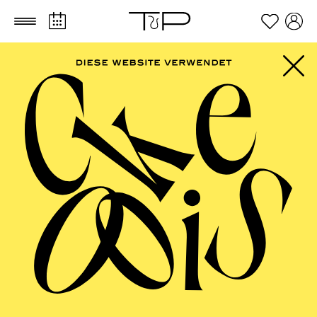
Zum Hauptinhalt springen
Zum Footer springen
FILTER
SEPTEMBER 2026
PHILHARMONIE ESSEN
Friday
04.09.2026
20:00 - 23:00
Alfried Krupp Saal
HÖHNER CLASSIC