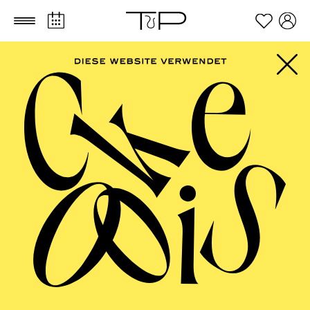
Zum Hauptinhalt springen
Zum Footer springen
FILTER
SEPTEMBER 2026
PHILHARMONIE ESSEN
Friday
04.09.2026
20:00 - 23:00
Alfried Krupp Saal
HÖHNER CLASSIC