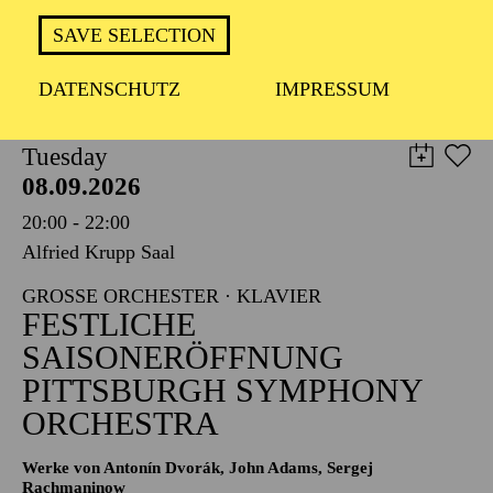
TICKETS
SAVE SELECTION
8,00
€
DATENSCHUTZ
IMPRESSUM
PHILHARMONIE ESSEN
Tuesday
08.09.2026
20:00 - 22:00
Alfried Krupp Saal
GROSSE ORCHESTER · KLAVIER
FESTLICHE
SAISONERÖFFNUNG
PITTSBURGH SYMPHONY
ORCHESTRA
Werke von Antonín Dvorák, John Adams, Sergej
Rachmaninow