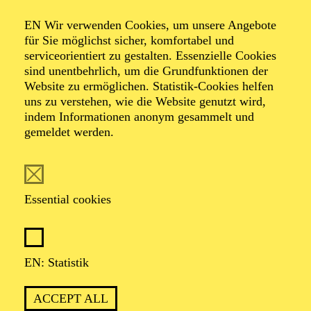
Organiser: Theater-, Konzert- u. Gastspieldirektion OTTO
EN Wir verwenden Cookies, um unsere Angebote
HOFNER GMBH
für Sie möglichst sicher, komfortabel und
serviceorientiert zu gestalten. Essenzielle Cookies
TICKETS
sind unentbehrlich, um die Grundfunktionen der
Website zu ermöglichen. Statistik-Cookies helfen
-
55,20
52,70
€
uns zu verstehen, wie die Website genutzt wird,
indem Informationen anonym gesammelt und
gemeldet werden.
EN: SCHAUSPIEL ESSEN
Saturday
05.09.2026
19:30 - 21:30
Essential cookies
Grillo-Theater
BLICK AUF DEN IRAN –
STIMMEN ZUR AKTUELLEN
EN: Statistik
LAGE
ACCEPT ALL