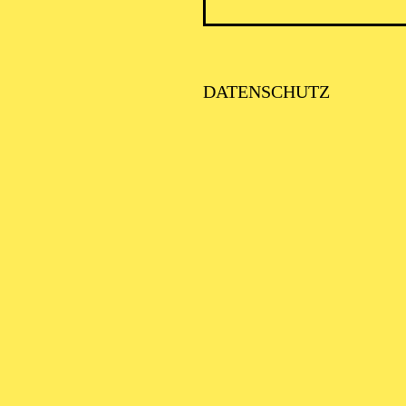
ICK AUF DEN IRAN –
TIMMEN ZUR AKTUELLE
AGE
DATENSCHUTZ
SE ORCHESTER · KLAVIER
STLICHE
AISONERÖFFNUNG
ITTSBURGH SYMPHONY
RCHESTRA