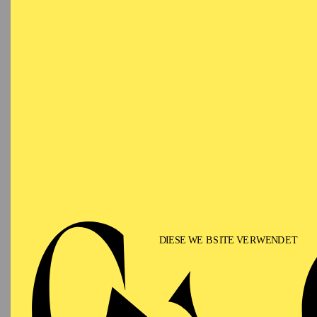
Ringlokschuppen Ruhr
PHILHARMONIE ESSEN
Saturday
12.09.2026
PHIL
TH
GU
15:00 - 16:00
Alfried Krupp Saal
II
Für Fam
PHILHARMONIE ESSEN
Sunday