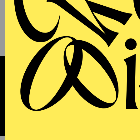
13.09.2026
KAM
P
S
11:00 - 12:00
RWE Pavillon
Werke 
OPERA
WIEDE
Sunday
13.09.2026
DO
18:00 - 21:15
Aalto-Theater