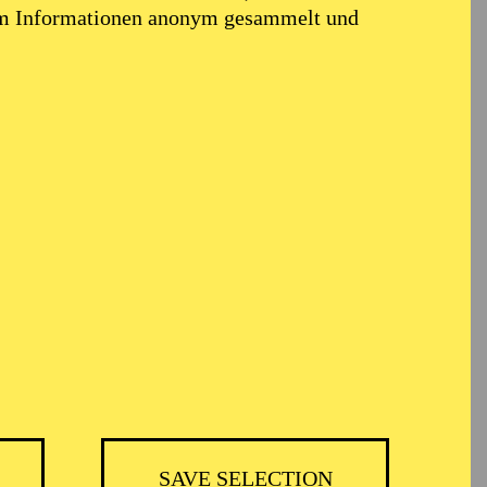
em Informationen anonym gesammelt und
TICKETS
BH
-
55,20
52,70
€
SAVE SELECTION