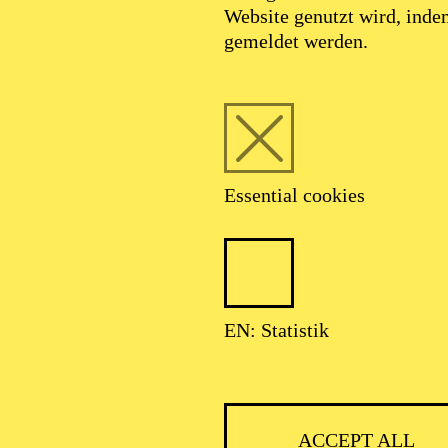
Website genutzt wird, ind
SEPTEMBER 2026
gemeldet werden.
HNER CLASSIC
Essential cookies
ser: Theater-, Konzert- u. Gastspieldirektion OTTO HOFNER GM
EN: Statistik
ACCEPT ALL