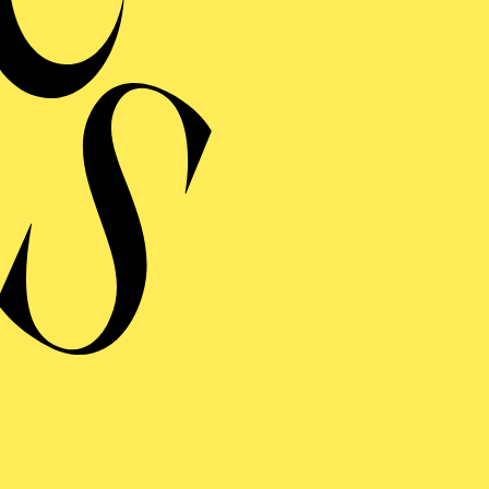
MERMUSIK
REISGEKRÖNTES
TREICHQUARTETT
von Jerod Impichchaachaaha' Tate, Maurice Ravel, Sergej Prokofj
RAUFNAHME
N GIOVANNI