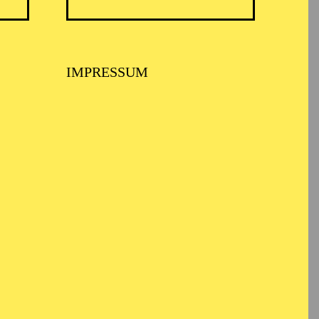
TICKETS
N
8,00
€
IMPRESSUM
TICKETS
-
110,00
85,00
65,00
25,00
-
€
Abo 1: Sinfonische Höhepunkte