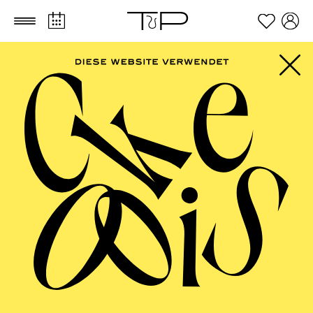
Zum Hauptinhalt springen
Zum Footer springen
FILTER
SEPTEMBER 2026
PHILHARMONIE ESSEN
Friday
04.09.2026
20:00 - 23:00
Alfried Krupp Saal
HÖHNER CLASSIC