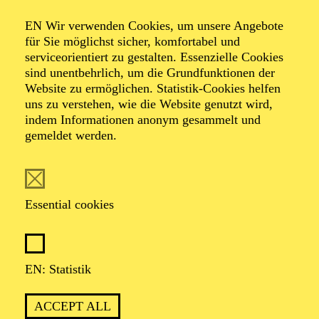
Organiser: Theater-, Konzert- u. Gastspieldirektion OTTO
EN Wir verwenden Cookies, um unsere Angebote
HOFNER GMBH
für Sie möglichst sicher, komfortabel und
serviceorientiert zu gestalten. Essenzielle Cookies
TICKETS
sind unentbehrlich, um die Grundfunktionen der
Website zu ermöglichen. Statistik-Cookies helfen
-
55,20
52,70
€
uns zu verstehen, wie die Website genutzt wird,
indem Informationen anonym gesammelt und
gemeldet werden.
EN: SCHAUSPIEL ESSEN
Saturday
05.09.2026
19:30 - 21:30
Essential cookies
Grillo-Theater
BLICK AUF DEN IRAN –
STIMMEN ZUR AKTUELLEN
EN: Statistik
LAGE
ACCEPT ALL