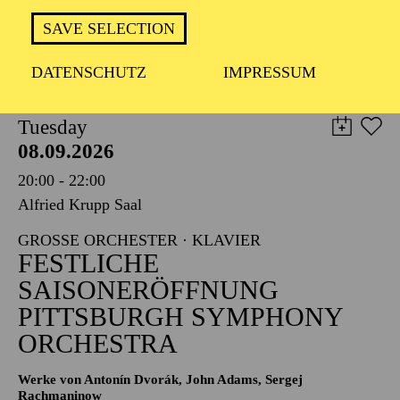
TICKETS
SAVE SELECTION
8,00
€
DATENSCHUTZ
IMPRESSUM
PHILHARMONIE ESSEN
Tuesday
08.09.2026
20:00 - 22:00
Alfried Krupp Saal
GROSSE ORCHESTER · KLAVIER
FESTLICHE
SAISONERÖFFNUNG
PITTSBURGH SYMPHONY
ORCHESTRA
Werke von Antonín Dvorák, John Adams, Sergej
Rachmaninow