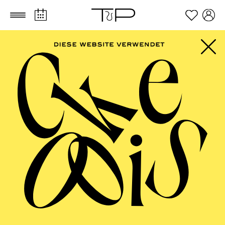
Zum Hauptinhalt springen
Zum Footer springen
FILTER
SEPTEMBER 2026
PHILHARMONIE ESSEN
Friday
04.09.2026
20:00 - 23:00
Alfried Krupp Saal
HÖHNER CLASSIC