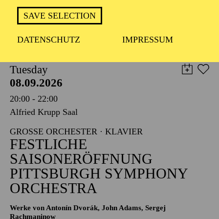
TICKETS
SAVE SELECTION
8,00
€
DATENSCHUTZ
IMPRESSUM
PHILHARMONIE ESSEN
Tuesday
08.09.2026
20:00 - 22:00
Alfried Krupp Saal
GROSSE ORCHESTER · KLAVIER
FESTLICHE
SAISONERÖFFNUNG
PITTSBURGH SYMPHONY
ORCHESTRA
Werke von Antonín Dvorák, John Adams, Sergej
Rachmaninow