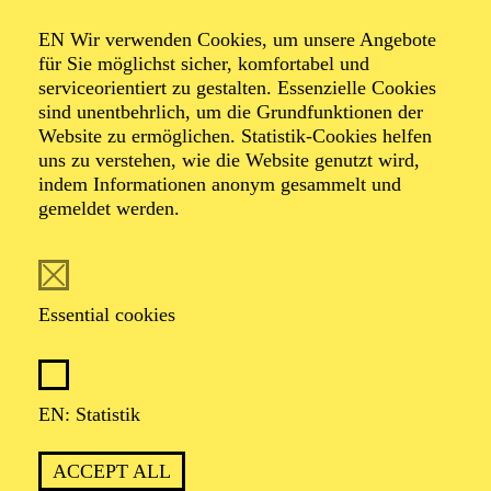
Organiser: Theater-, Konzert- u. Gastspieldirektion OTTO
EN Wir verwenden Cookies, um unsere Angebote
HOFNER GMBH
für Sie möglichst sicher, komfortabel und
serviceorientiert zu gestalten. Essenzielle Cookies
TICKETS
sind unentbehrlich, um die Grundfunktionen der
Website zu ermöglichen. Statistik-Cookies helfen
-
55,20
52,70
€
uns zu verstehen, wie die Website genutzt wird,
indem Informationen anonym gesammelt und
gemeldet werden.
EN: SCHAUSPIEL ESSEN
Saturday
05.09.2026
19:30 - 21:30
Essential cookies
Grillo-Theater
BLICK AUF DEN IRAN –
STIMMEN ZUR AKTUELLEN
EN: Statistik
LAGE
ACCEPT ALL