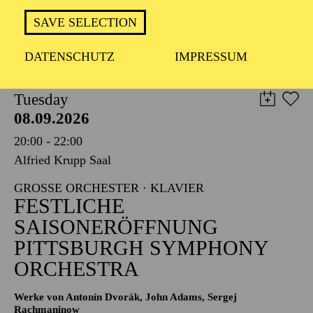
TICKETS
SAVE SELECTION
8,00
€
DATENSCHUTZ
IMPRESSUM
PHILHARMONIE ESSEN
Tuesday
08.09.2026
20:00 - 22:00
Alfried Krupp Saal
GROSSE ORCHESTER · KLAVIER
FESTLICHE
SAISONERÖFFNUNG
PITTSBURGH SYMPHONY
ORCHESTRA
Werke von Antonín Dvorák, John Adams, Sergej
Rachmaninow