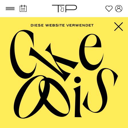
Zum Hauptinhalt springen
Zum Footer springen
FILTER
SEPTEMBER 2026
PHILHARMONIE ESSEN
Friday
04.09.2026
20:00 - 23:00
Alfried Krupp Saal
HÖHNER CLASSIC