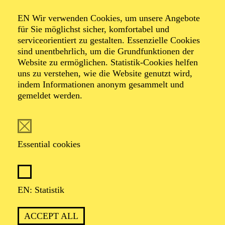
Organiser: Theater-, Konzert- u. Gastspieldirektion OTTO
EN Wir verwenden Cookies, um unsere Angebote
HOFNER GMBH
für Sie möglichst sicher, komfortabel und
serviceorientiert zu gestalten. Essenzielle Cookies
TICKETS
sind unentbehrlich, um die Grundfunktionen der
Website zu ermöglichen. Statistik-Cookies helfen
-
55,20
52,70
€
uns zu verstehen, wie die Website genutzt wird,
indem Informationen anonym gesammelt und
gemeldet werden.
EN: SCHAUSPIEL ESSEN
Saturday
05.09.2026
19:30 - 21:30
Essential cookies
Grillo-Theater
BLICK AUF DEN IRAN –
STIMMEN ZUR AKTUELLEN
EN: Statistik
LAGE
ACCEPT ALL