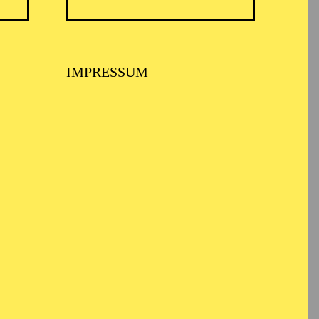
TICKETS
N
8,00
€
IMPRESSUM
TICKETS
-
110,00
85,00
65,00
25,00
-
€
Abo 1: Sinfonische Höhepunkte