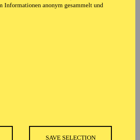
em Informationen anonym gesammelt und
TICKETS
BH
-
55,20
52,70
€
SAVE SELECTION