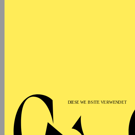
Ringlokschuppen Ruhr
PHILHARMONIE ESSEN
Saturday
12.09.2026
PHIL
TH
GU
15:00 - 16:00
Alfried Krupp Saal
II
Für Fam
PHILHARMONIE ESSEN
Sunday