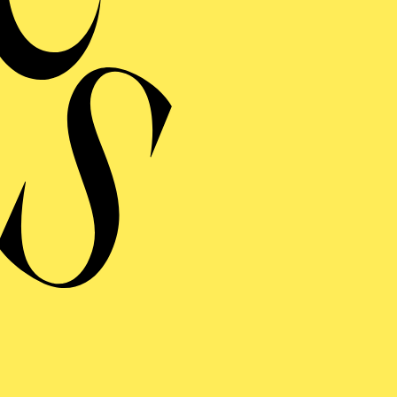
MERMUSIK
REISGEKRÖNTES
TREICHQUARTETT
von Jerod Impichchaachaaha' Tate, Maurice Ravel, Sergej Prokofj
RAUFNAHME
N GIOVANNI