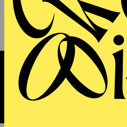
13.09.2026
KAM
P
S
11:00 - 12:00
RWE Pavillon
Werke 
OPERA
WIEDE
Sunday
13.09.2026
DO
18:00 - 21:15
Aalto-Theater