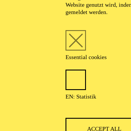
Website genutzt wird, ind
SEPTEMBER 2026
gemeldet werden.
HNER CLASSIC
Essential cookies
ser: Theater-, Konzert- u. Gastspieldirektion OTTO HOFNER GM
EN: Statistik
ACCEPT ALL