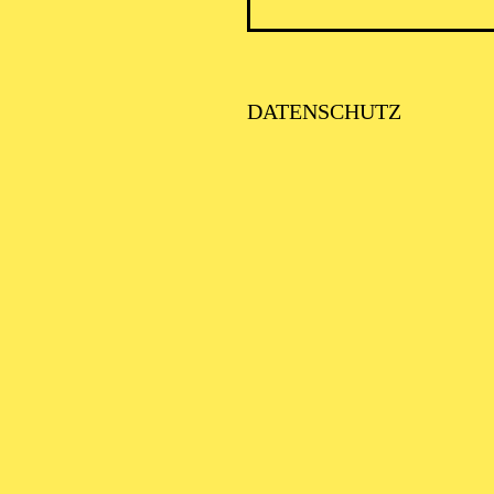
ICK AUF DEN IRAN –
TIMMEN ZUR AKTUELLE
AGE
DATENSCHUTZ
SE ORCHESTER · KLAVIER
STLICHE
AISONERÖFFNUNG
ITTSBURGH SYMPHONY
RCHESTRA