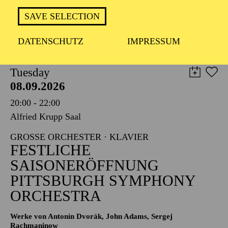
TICKETS
SAVE SELECTION
8,00
€
DATENSCHUTZ
IMPRESSUM
PHILHARMONIE ESSEN
Tuesday
08.09.2026
20:00 - 22:00
Alfried Krupp Saal
GROSSE ORCHESTER · KLAVIER
FESTLICHE
SAISONERÖFFNUNG
PITTSBURGH SYMPHONY
ORCHESTRA
Werke von Antonín Dvorák, John Adams, Sergej
Rachmaninow