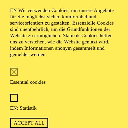
Organiser: Theater-, Konzert- u. Gastspieldirektion OTTO
EN Wir verwenden Cookies, um unsere Angebote
HOFNER GMBH
für Sie möglichst sicher, komfortabel und
serviceorientiert zu gestalten. Essenzielle Cookies
TICKETS
sind unentbehrlich, um die Grundfunktionen der
Website zu ermöglichen. Statistik-Cookies helfen
-
55,20
52,70
€
uns zu verstehen, wie die Website genutzt wird,
indem Informationen anonym gesammelt und
gemeldet werden.
EN: SCHAUSPIEL ESSEN
Saturday
05.09.2026
19:30 - 21:30
Essential cookies
Grillo-Theater
BLICK AUF DEN IRAN –
STIMMEN ZUR AKTUELLEN
EN: Statistik
LAGE
ACCEPT ALL