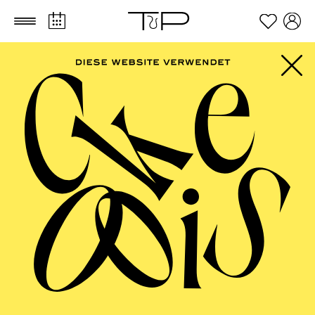
Zum Hauptinhalt springen
Zum Footer springen
FILTER
SEPTEMBER 2026
PHILHARMONIE ESSEN
Friday
04.09.2026
20:00 - 23:00
Alfried Krupp Saal
HÖHNER CLASSIC