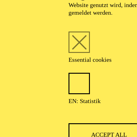
Website genutzt wird, ind
SEPTEMBER 2026
gemeldet werden.
HNER CLASSIC
Essential cookies
ser: Theater-, Konzert- u. Gastspieldirektion OTTO HOFNER GM
EN: Statistik
ACCEPT ALL