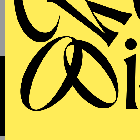
13.09.2026
KAM
P
S
11:00 - 12:00
RWE Pavillon
Werke 
OPERA
WIEDE
Sunday
13.09.2026
DO
18:00 - 21:15
Aalto-Theater