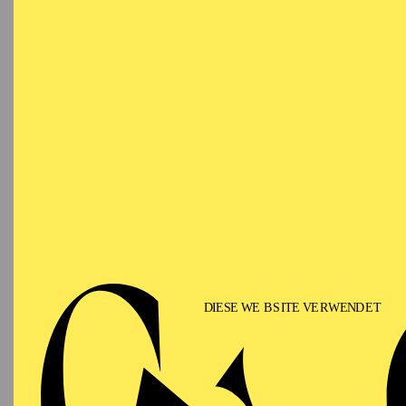
Ringlokschuppen Ruhr
PHILHARMONIE ESSEN
Saturday
12.09.2026
PHIL
TH
GU
15:00 - 16:00
Alfried Krupp Saal
II
Für Fam
PHILHARMONIE ESSEN
Sunday