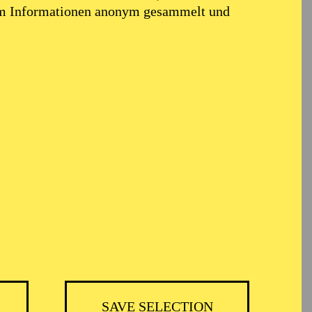
em Informationen anonym gesammelt und
TICKETS
BH
-
55,20
52,70
€
SAVE SELECTION