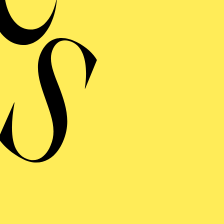
MERMUSIK
REISGEKRÖNTES
TREICHQUARTETT
von Jerod Impichchaachaaha' Tate, Maurice Ravel, Sergej Prokofj
RAUFNAHME
N GIOVANNI