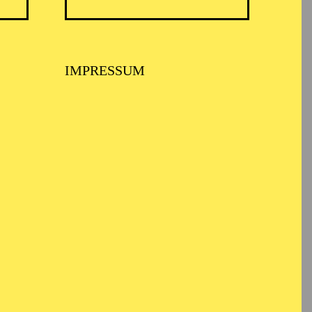
TICKETS
N
8,00
€
IMPRESSUM
TICKETS
-
110,00
85,00
65,00
25,00
-
€
Abo 1: Sinfonische Höhepunkte