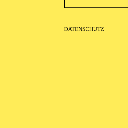
ICK AUF DEN IRAN –
TIMMEN ZUR AKTUELLE
AGE
DATENSCHUTZ
SE ORCHESTER · KLAVIER
STLICHE
AISONERÖFFNUNG
ITTSBURGH SYMPHONY
RCHESTRA