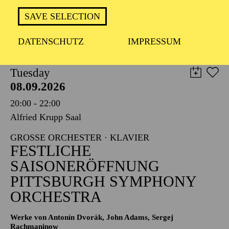
TICKETS
SAVE SELECTION
8,00
€
DATENSCHUTZ
IMPRESSUM
PHILHARMONIE ESSEN
Tuesday
08.09.2026
20:00 - 22:00
Alfried Krupp Saal
GROSSE ORCHESTER · KLAVIER
FESTLICHE
SAISONERÖFFNUNG
PITTSBURGH SYMPHONY
ORCHESTRA
Werke von Antonín Dvorák, John Adams, Sergej
Rachmaninow