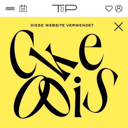
Zum Hauptinhalt springen
Zum Footer springen
FILTER
SEPTEMBER 2026
PHILHARMONIE ESSEN
Friday
04.09.2026
20:00 - 23:00
Alfried Krupp Saal
HÖHNER CLASSIC