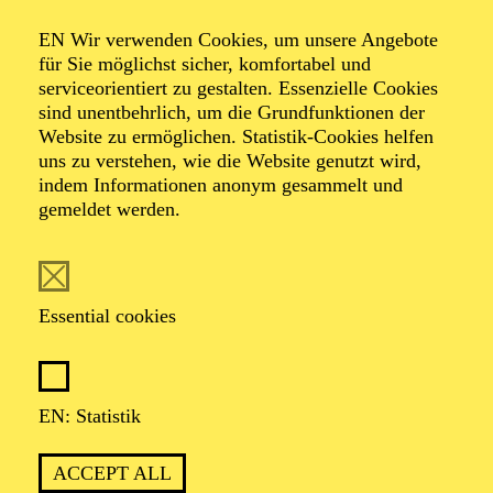
Organiser: Theater-, Konzert- u. Gastspieldirektion OTTO
EN Wir verwenden Cookies, um unsere Angebote
HOFNER GMBH
für Sie möglichst sicher, komfortabel und
serviceorientiert zu gestalten. Essenzielle Cookies
TICKETS
sind unentbehrlich, um die Grundfunktionen der
Website zu ermöglichen. Statistik-Cookies helfen
-
55,20
52,70
€
uns zu verstehen, wie die Website genutzt wird,
indem Informationen anonym gesammelt und
gemeldet werden.
EN: SCHAUSPIEL ESSEN
Saturday
05.09.2026
19:30 - 21:30
Essential cookies
Grillo-Theater
BLICK AUF DEN IRAN –
STIMMEN ZUR AKTUELLEN
EN: Statistik
LAGE
ACCEPT ALL