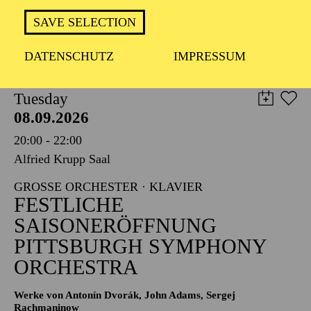
TICKETS
SAVE SELECTION
8,00
€
DATENSCHUTZ
IMPRESSUM
PHILHARMONIE ESSEN
Tuesday
08.09.2026
20:00 - 22:00
Alfried Krupp Saal
GROSSE ORCHESTER · KLAVIER
FESTLICHE
SAISONERÖFFNUNG
PITTSBURGH SYMPHONY
ORCHESTRA
Werke von Antonín Dvorák, John Adams, Sergej
Rachmaninow