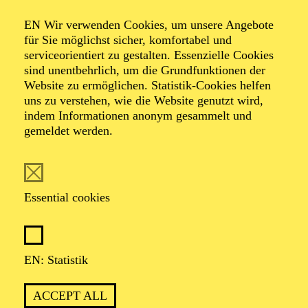
Organiser: Theater-, Konzert- u. Gastspieldirektion OTTO
EN Wir verwenden Cookies, um unsere Angebote
HOFNER GMBH
für Sie möglichst sicher, komfortabel und
serviceorientiert zu gestalten. Essenzielle Cookies
TICKETS
sind unentbehrlich, um die Grundfunktionen der
Website zu ermöglichen. Statistik-Cookies helfen
-
55,20
52,70
€
uns zu verstehen, wie die Website genutzt wird,
indem Informationen anonym gesammelt und
gemeldet werden.
EN: SCHAUSPIEL ESSEN
Saturday
05.09.2026
19:30 - 21:30
Essential cookies
Grillo-Theater
BLICK AUF DEN IRAN –
STIMMEN ZUR AKTUELLEN
EN: Statistik
LAGE
ACCEPT ALL