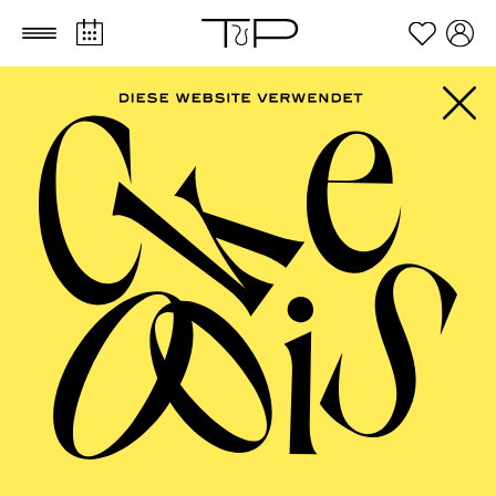
Zum Hauptinhalt springen
Zum Footer springen
FILTER
SEPTEMBER 2026
PHILHARMONIE ESSEN
Friday
04.09.2026
20:00 - 23:00
Alfried Krupp Saal
HÖHNER CLASSIC