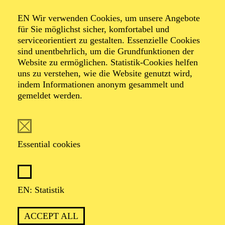
Organiser: Theater-, Konzert- u. Gastspieldirektion OTTO
EN Wir verwenden Cookies, um unsere Angebote
HOFNER GMBH
für Sie möglichst sicher, komfortabel und
serviceorientiert zu gestalten. Essenzielle Cookies
TICKETS
sind unentbehrlich, um die Grundfunktionen der
Website zu ermöglichen. Statistik-Cookies helfen
-
55,20
52,70
€
uns zu verstehen, wie die Website genutzt wird,
indem Informationen anonym gesammelt und
gemeldet werden.
EN: SCHAUSPIEL ESSEN
Saturday
05.09.2026
19:30 - 21:30
Essential cookies
Grillo-Theater
BLICK AUF DEN IRAN –
STIMMEN ZUR AKTUELLEN
EN: Statistik
LAGE
ACCEPT ALL