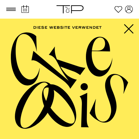
Zum Hauptinhalt springen
Zum Footer springen
FILTER
SEPTEMBER 2026
PHILHARMONIE ESSEN
Friday
04.09.2026
20:00 - 23:00
Alfried Krupp Saal
HÖHNER CLASSIC