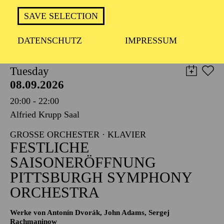
TICKETS
SAVE SELECTION
8,00
€
DATENSCHUTZ
IMPRESSUM
PHILHARMONIE ESSEN
Tuesday
08.09.2026
20:00 - 22:00
Alfried Krupp Saal
GROSSE ORCHESTER · KLAVIER
FESTLICHE
SAISONERÖFFNUNG
PITTSBURGH SYMPHONY
ORCHESTRA
Werke von Antonín Dvorák, John Adams, Sergej
Rachmaninow