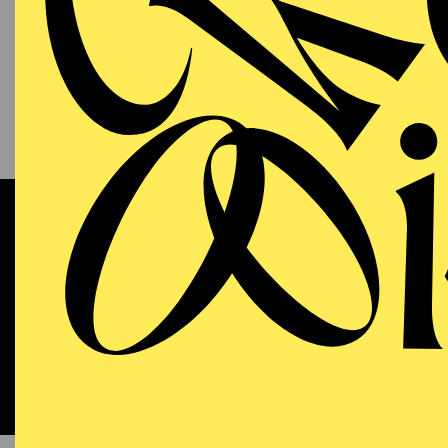
13.09.2026
KAM
P
S
11:00 - 12:00
RWE Pavillon
Werke 
OPERA
WIEDE
Sunday
13.09.2026
DO
18:00 - 21:15
Aalto-Theater