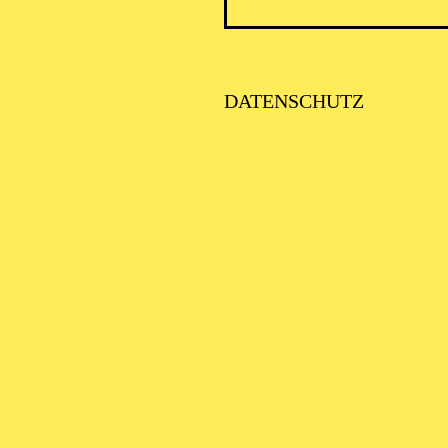
ICK AUF DEN IRAN –
TIMMEN ZUR AKTUELLE
AGE
DATENSCHUTZ
SE ORCHESTER · KLAVIER
STLICHE
AISONERÖFFNUNG
ITTSBURGH SYMPHONY
RCHESTRA