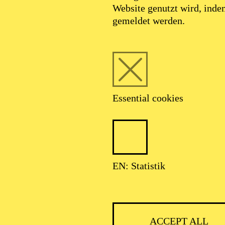
Website genutzt wird, ind
SEPTEMBER 2026
gemeldet werden.
HNER CLASSIC
Essential cookies
ser: Theater-, Konzert- u. Gastspieldirektion OTTO HOFNER GM
EN: Statistik
ACCEPT ALL