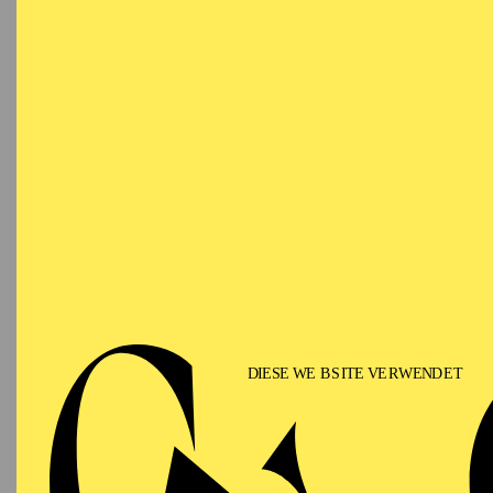
Ringlokschuppen Ruhr
PHILHARMONIE ESSEN
Saturday
12.09.2026
PHIL
TH
GU
15:00 - 16:00
Alfried Krupp Saal
II
Für Fam
PHILHARMONIE ESSEN
Sunday