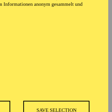
em Informationen anonym gesammelt und
TICKETS
BH
-
55,20
52,70
€
SAVE SELECTION