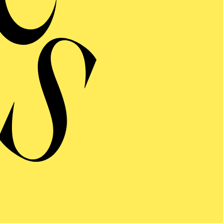
MERMUSIK
REISGEKRÖNTES
TREICHQUARTETT
von Jerod Impichchaachaaha' Tate, Maurice Ravel, Sergej Prokofj
RAUFNAHME
N GIOVANNI