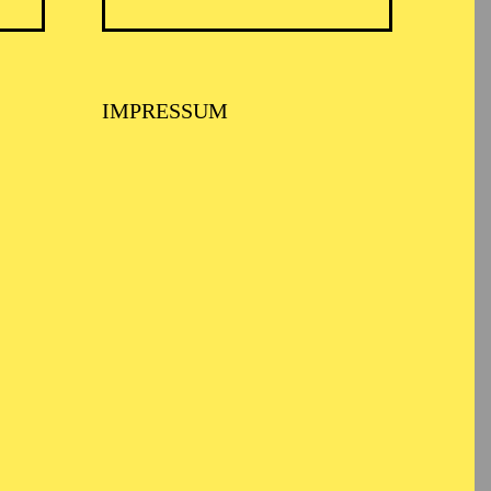
TICKETS
N
8,00
€
IMPRESSUM
TICKETS
-
110,00
85,00
65,00
25,00
-
€
Abo 1: Sinfonische Höhepunkte