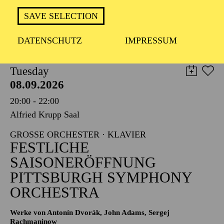
TICKETS
SAVE SELECTION
8,00
€
DATENSCHUTZ
IMPRESSUM
PHILHARMONIE ESSEN
Tuesday
08.09.2026
20:00 - 22:00
Alfried Krupp Saal
GROSSE ORCHESTER · KLAVIER
FESTLICHE
SAISONERÖFFNUNG
PITTSBURGH SYMPHONY
ORCHESTRA
Werke von Antonín Dvorák, John Adams, Sergej
Rachmaninow