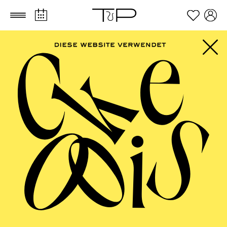
Zum Hauptinhalt springen
Zum Footer springen
FILTER
SEPTEMBER 2026
PHILHARMONIE ESSEN
Friday
04.09.2026
20:00 - 23:00
Alfried Krupp Saal
HÖHNER CLASSIC