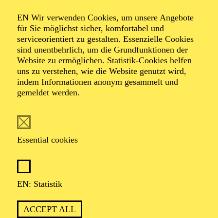
Organiser: Theater-, Konzert- u. Gastspieldirektion OTTO
EN Wir verwenden Cookies, um unsere Angebote
HOFNER GMBH
für Sie möglichst sicher, komfortabel und
serviceorientiert zu gestalten. Essenzielle Cookies
TICKETS
sind unentbehrlich, um die Grundfunktionen der
Website zu ermöglichen. Statistik-Cookies helfen
-
55,20
52,70
€
uns zu verstehen, wie die Website genutzt wird,
indem Informationen anonym gesammelt und
gemeldet werden.
EN: SCHAUSPIEL ESSEN
Saturday
05.09.2026
19:30 - 21:30
Essential cookies
Grillo-Theater
BLICK AUF DEN IRAN –
STIMMEN ZUR AKTUELLEN
EN: Statistik
LAGE
ACCEPT ALL