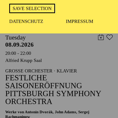
TICKETS
SAVE SELECTION
8,00
€
DATENSCHUTZ
IMPRESSUM
PHILHARMONIE ESSEN
Tuesday
08.09.2026
20:00 - 22:00
Alfried Krupp Saal
GROSSE ORCHESTER · KLAVIER
FESTLICHE
SAISONERÖFFNUNG
PITTSBURGH SYMPHONY
ORCHESTRA
Werke von Antonín Dvorák, John Adams, Sergej
Rachmaninow