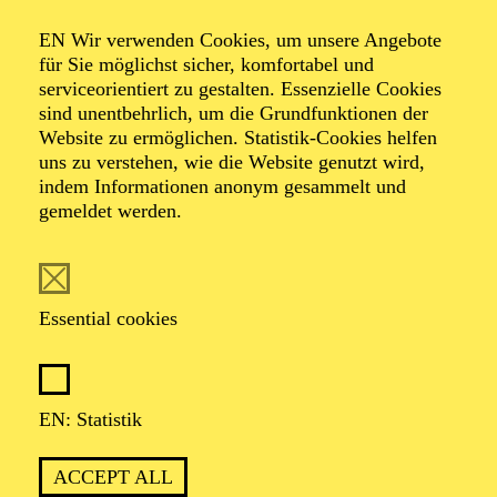
Organiser: Theater-, Konzert- u. Gastspieldirektion OTTO
EN Wir verwenden Cookies, um unsere Angebote
HOFNER GMBH
für Sie möglichst sicher, komfortabel und
serviceorientiert zu gestalten. Essenzielle Cookies
TICKETS
sind unentbehrlich, um die Grundfunktionen der
Website zu ermöglichen. Statistik-Cookies helfen
-
55,20
52,70
€
uns zu verstehen, wie die Website genutzt wird,
indem Informationen anonym gesammelt und
gemeldet werden.
EN: SCHAUSPIEL ESSEN
Saturday
05.09.2026
19:30 - 21:30
Essential cookies
Grillo-Theater
BLICK AUF DEN IRAN –
STIMMEN ZUR AKTUELLEN
EN: Statistik
LAGE
ACCEPT ALL