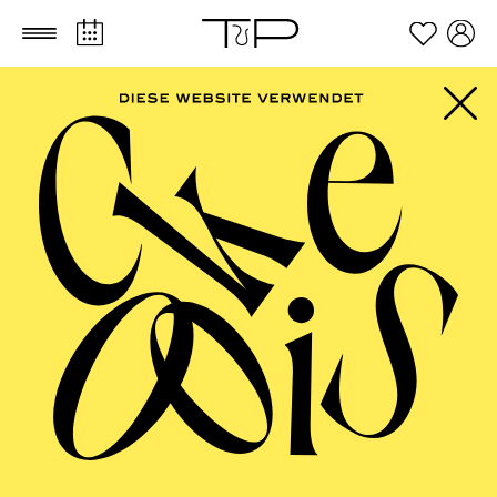
Zum Hauptinhalt springen
Zum Footer springen
FILTER
SEPTEMBER 2026
PHILHARMONIE ESSEN
Friday
04.09.2026
20:00 - 23:00
Alfried Krupp Saal
HÖHNER CLASSIC