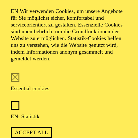
Organiser: Theater-, Konzert- u. Gastspieldirektion OTTO
EN Wir verwenden Cookies, um unsere Angebote
HOFNER GMBH
für Sie möglichst sicher, komfortabel und
serviceorientiert zu gestalten. Essenzielle Cookies
TICKETS
sind unentbehrlich, um die Grundfunktionen der
Website zu ermöglichen. Statistik-Cookies helfen
-
55,20
52,70
€
uns zu verstehen, wie die Website genutzt wird,
indem Informationen anonym gesammelt und
gemeldet werden.
EN: SCHAUSPIEL ESSEN
Saturday
05.09.2026
19:30 - 21:30
Essential cookies
Grillo-Theater
BLICK AUF DEN IRAN –
STIMMEN ZUR AKTUELLEN
EN: Statistik
LAGE
ACCEPT ALL