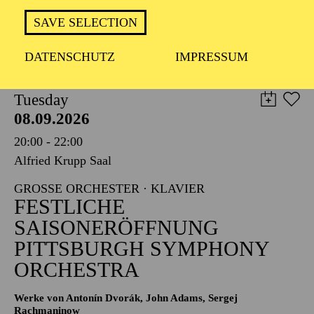
TICKETS
SAVE SELECTION
8,00
€
DATENSCHUTZ
IMPRESSUM
PHILHARMONIE ESSEN
Tuesday
08.09.2026
20:00 - 22:00
Alfried Krupp Saal
GROSSE ORCHESTER · KLAVIER
FESTLICHE
SAISONERÖFFNUNG
PITTSBURGH SYMPHONY
ORCHESTRA
Werke von Antonín Dvorák, John Adams, Sergej
Rachmaninow