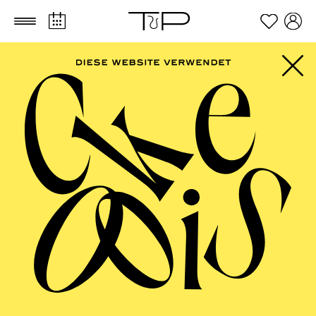
Zum Hauptinhalt springen
Zum Footer springen
FILTER
SEPTEMBER 2026
PHILHARMONIE ESSEN
Friday
04.09.2026
20:00 - 23:00
Alfried Krupp Saal
HÖHNER CLASSIC