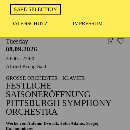
TICKETS
SAVE SELECTION
8,00
€
DATENSCHUTZ
IMPRESSUM
PHILHARMONIE ESSEN
Tuesday
08.09.2026
20:00 - 22:00
Alfried Krupp Saal
GROSSE ORCHESTER · KLAVIER
FESTLICHE
SAISONERÖFFNUNG
PITTSBURGH SYMPHONY
ORCHESTRA
Werke von Antonín Dvorák, John Adams, Sergej
Rachmaninow