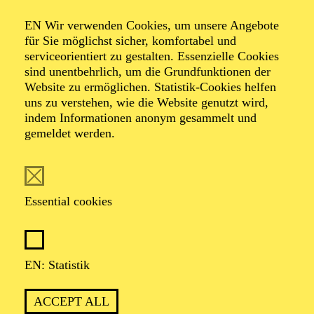
Organiser: Theater-, Konzert- u. Gastspieldirektion OTTO
EN Wir verwenden Cookies, um unsere Angebote
HOFNER GMBH
für Sie möglichst sicher, komfortabel und
serviceorientiert zu gestalten. Essenzielle Cookies
TICKETS
sind unentbehrlich, um die Grundfunktionen der
Website zu ermöglichen. Statistik-Cookies helfen
-
55,20
52,70
€
uns zu verstehen, wie die Website genutzt wird,
indem Informationen anonym gesammelt und
gemeldet werden.
EN: SCHAUSPIEL ESSEN
Saturday
05.09.2026
19:30 - 21:30
Essential cookies
Grillo-Theater
BLICK AUF DEN IRAN –
STIMMEN ZUR AKTUELLEN
EN: Statistik
LAGE
ACCEPT ALL