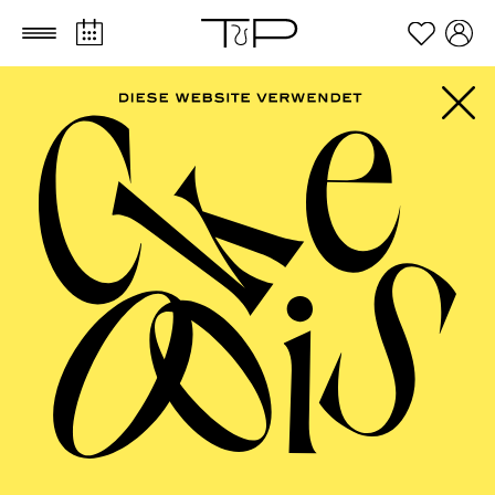
Zum Hauptinhalt springen
Zum Footer springen
FILTER
SEPTEMBER 2026
PHILHARMONIE ESSEN
Friday
04.09.2026
20:00 - 23:00
Alfried Krupp Saal
HÖHNER CLASSIC