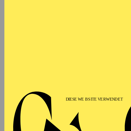
Ringlokschuppen Ruhr
PHILHARMONIE ESSEN
Saturday
12.09.2026
PHIL
TH
GU
15:00 - 16:00
Alfried Krupp Saal
II
Für Fam
PHILHARMONIE ESSEN
Sunday