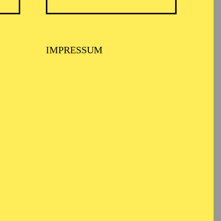
TICKETS
N
8,00
€
IMPRESSUM
TICKETS
-
110,00
85,00
65,00
25,00
-
€
Abo 1: Sinfonische Höhepunkte