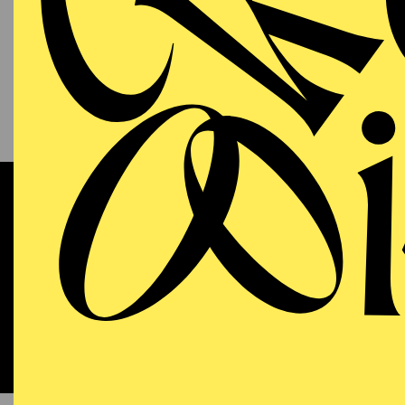
13.09.2026
KAM
P
S
11:00 - 12:00
RWE Pavillon
Werke 
OPERA
WIEDE
Sunday
13.09.2026
DO
18:00 - 21:15
Aalto-Theater