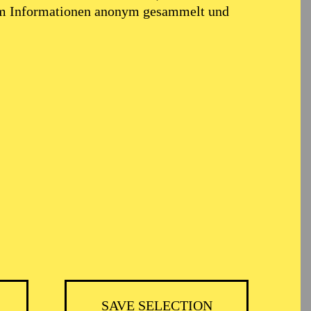
em Informationen anonym gesammelt und
TICKETS
BH
-
55,20
52,70
€
SAVE SELECTION