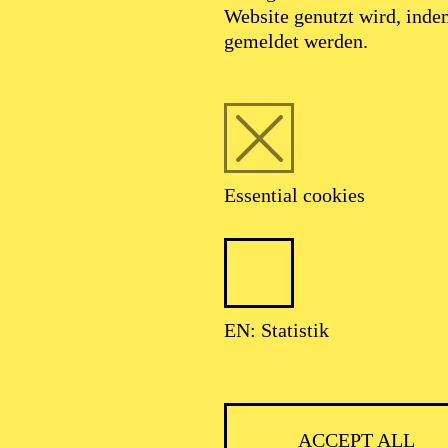
Website genutzt wird, ind
SEPTEMBER 2026
gemeldet werden.
HNER CLASSIC
Essential cookies
ser: Theater-, Konzert- u. Gastspieldirektion OTTO HOFNER GM
EN: Statistik
ACCEPT ALL