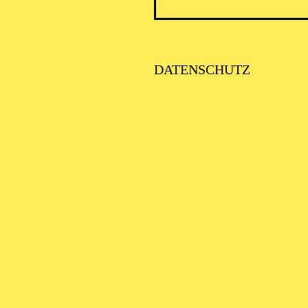
ICK AUF DEN IRAN –
TIMMEN ZUR AKTUELLE
AGE
DATENSCHUTZ
SE ORCHESTER · KLAVIER
STLICHE
AISONERÖFFNUNG
ITTSBURGH SYMPHONY
RCHESTRA