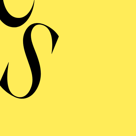
MERMUSIK
REISGEKRÖNTES
TREICHQUARTETT
von Jerod Impichchaachaaha' Tate, Maurice Ravel, Sergej Prokofj
RAUFNAHME
N GIOVANNI