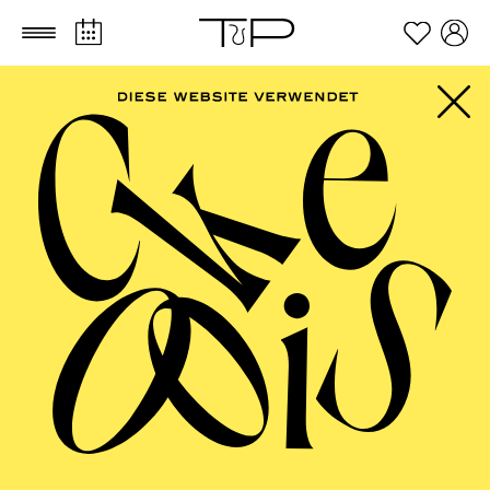
Zum Hauptinhalt springen
Zum Footer springen
FILTER
SEPTEMBER 2026
PHILHARMONIE ESSEN
Friday
04.09.2026
20:00 - 23:00
Alfried Krupp Saal
HÖHNER CLASSIC