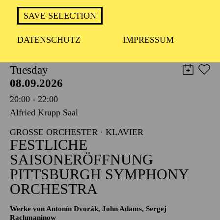
TICKETS
SAVE SELECTION
8,00
€
DATENSCHUTZ
IMPRESSUM
PHILHARMONIE ESSEN
Tuesday
08.09.2026
20:00 - 22:00
Alfried Krupp Saal
GROSSE ORCHESTER · KLAVIER
FESTLICHE
SAISONERÖFFNUNG
PITTSBURGH SYMPHONY
ORCHESTRA
Werke von Antonín Dvorák, John Adams, Sergej
Rachmaninow