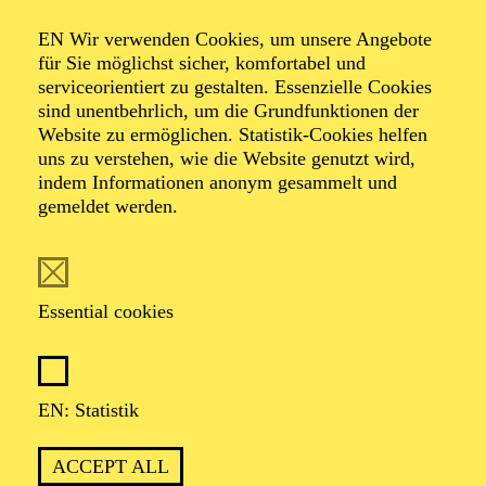
Organiser: Theater-, Konzert- u. Gastspieldirektion OTTO
EN Wir verwenden Cookies, um unsere Angebote
HOFNER GMBH
für Sie möglichst sicher, komfortabel und
serviceorientiert zu gestalten. Essenzielle Cookies
TICKETS
sind unentbehrlich, um die Grundfunktionen der
Website zu ermöglichen. Statistik-Cookies helfen
-
55,20
52,70
€
uns zu verstehen, wie die Website genutzt wird,
indem Informationen anonym gesammelt und
gemeldet werden.
EN: SCHAUSPIEL ESSEN
Saturday
05.09.2026
19:30 - 21:30
Essential cookies
Grillo-Theater
BLICK AUF DEN IRAN –
STIMMEN ZUR AKTUELLEN
EN: Statistik
LAGE
ACCEPT ALL