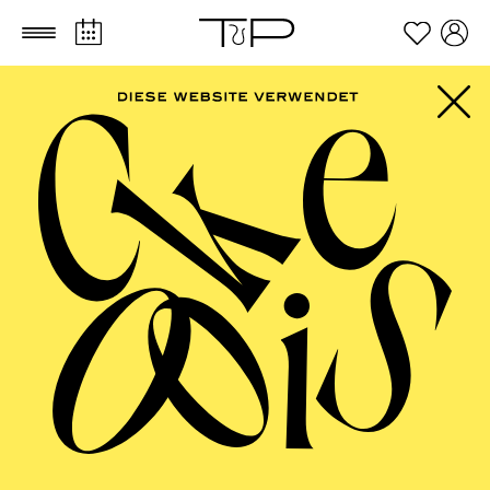
Zum Hauptinhalt springen
Zum Footer springen
FILTER
SEPTEMBER 2026
PHILHARMONIE ESSEN
Friday
04.09.2026
20:00 - 23:00
Alfried Krupp Saal
HÖHNER CLASSIC