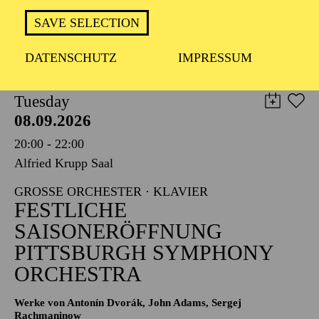
TICKETS
SAVE SELECTION
8,00
€
DATENSCHUTZ
IMPRESSUM
PHILHARMONIE ESSEN
Tuesday
08.09.2026
20:00 - 22:00
Alfried Krupp Saal
GROSSE ORCHESTER · KLAVIER
FESTLICHE
SAISONERÖFFNUNG
PITTSBURGH SYMPHONY
ORCHESTRA
Werke von Antonín Dvorák, John Adams, Sergej
Rachmaninow