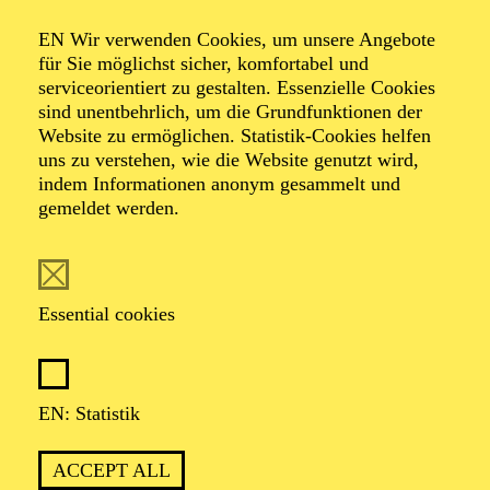
Organiser: Theater-, Konzert- u. Gastspieldirektion OTTO
EN Wir verwenden Cookies, um unsere Angebote
HOFNER GMBH
für Sie möglichst sicher, komfortabel und
serviceorientiert zu gestalten. Essenzielle Cookies
TICKETS
sind unentbehrlich, um die Grundfunktionen der
Website zu ermöglichen. Statistik-Cookies helfen
-
55,20
52,70
€
uns zu verstehen, wie die Website genutzt wird,
indem Informationen anonym gesammelt und
gemeldet werden.
EN: SCHAUSPIEL ESSEN
Saturday
05.09.2026
19:30 - 21:30
Essential cookies
Grillo-Theater
BLICK AUF DEN IRAN –
STIMMEN ZUR AKTUELLEN
EN: Statistik
LAGE
ACCEPT ALL