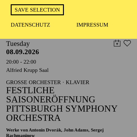
TICKETS
SAVE SELECTION
8,00
€
DATENSCHUTZ
IMPRESSUM
PHILHARMONIE ESSEN
Tuesday
08.09.2026
20:00 - 22:00
Alfried Krupp Saal
GROSSE ORCHESTER · KLAVIER
FESTLICHE
SAISONERÖFFNUNG
PITTSBURGH SYMPHONY
ORCHESTRA
Werke von Antonín Dvorák, John Adams, Sergej
Rachmaninow