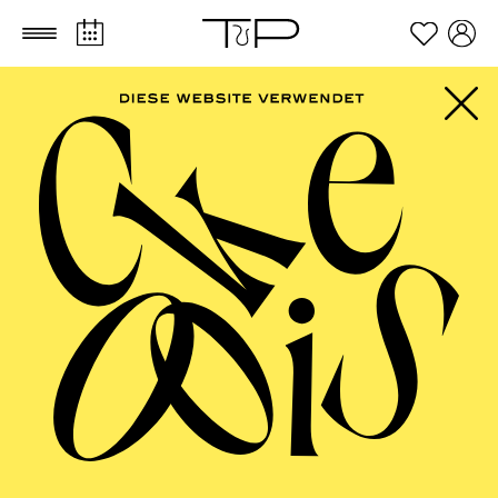
Zum Hauptinhalt springen
Zum Footer springen
FILTER
SEPTEMBER 2026
PHILHARMONIE ESSEN
Friday
04.09.2026
20:00 - 23:00
Alfried Krupp Saal
HÖHNER CLASSIC