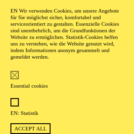
Organiser: Theater-, Konzert- u. Gastspieldirektion OTTO
EN Wir verwenden Cookies, um unsere Angebote
HOFNER GMBH
für Sie möglichst sicher, komfortabel und
serviceorientiert zu gestalten. Essenzielle Cookies
TICKETS
sind unentbehrlich, um die Grundfunktionen der
Website zu ermöglichen. Statistik-Cookies helfen
-
55,20
52,70
€
uns zu verstehen, wie die Website genutzt wird,
indem Informationen anonym gesammelt und
gemeldet werden.
EN: SCHAUSPIEL ESSEN
Saturday
05.09.2026
19:30 - 21:30
Essential cookies
Grillo-Theater
BLICK AUF DEN IRAN –
STIMMEN ZUR AKTUELLEN
EN: Statistik
LAGE
ACCEPT ALL