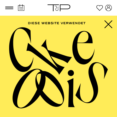
Zum Hauptinhalt springen
Zum Footer springen
FILTER
SEPTEMBER 2026
PHILHARMONIE ESSEN
Friday
04.09.2026
20:00 - 23:00
Alfried Krupp Saal
HÖHNER CLASSIC