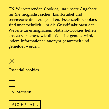
Organiser: Theater-, Konzert- u. Gastspieldirektion OTTO
EN Wir verwenden Cookies, um unsere Angebote
HOFNER GMBH
für Sie möglichst sicher, komfortabel und
serviceorientiert zu gestalten. Essenzielle Cookies
TICKETS
sind unentbehrlich, um die Grundfunktionen der
Website zu ermöglichen. Statistik-Cookies helfen
-
-
52,70
€
uns zu verstehen, wie die Website genutzt wird,
indem Informationen anonym gesammelt und
gemeldet werden.
EN: SCHAUSPIEL ESSEN
Saturday
05.09.2026
19:30 - 21:30
Essential cookies
Grillo-Theater
BLICK AUF DEN IRAN –
STIMMEN ZUR AKTUELLEN
EN: Statistik
LAGE
ACCEPT ALL