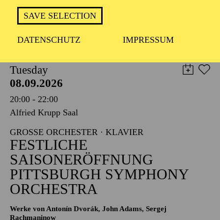
TICKETS
SAVE SELECTION
8,00
€
DATENSCHUTZ
IMPRESSUM
PHILHARMONIE ESSEN
Tuesday
08.09.2026
20:00 - 22:00
Alfried Krupp Saal
GROSSE ORCHESTER · KLAVIER
FESTLICHE
SAISONERÖFFNUNG
PITTSBURGH SYMPHONY
ORCHESTRA
Werke von Antonín Dvorák, John Adams, Sergej
Rachmaninow