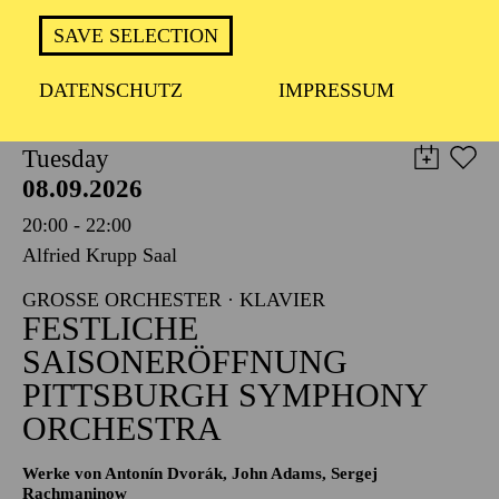
TICKETS
SAVE SELECTION
8,00
€
DATENSCHUTZ
IMPRESSUM
PHILHARMONIE ESSEN
Tuesday
08.09.2026
20:00 - 22:00
Alfried Krupp Saal
GROSSE ORCHESTER · KLAVIER
FESTLICHE
SAISONERÖFFNUNG
PITTSBURGH SYMPHONY
ORCHESTRA
Werke von Antonín Dvorák, John Adams, Sergej
Rachmaninow