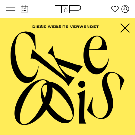
Zum Hauptinhalt springen
Zum Footer springen
FILTER
SEPTEMBER 2026
PHILHARMONIE ESSEN
Friday
04.09.2026
20:00 - 23:00
Alfried Krupp Saal
HÖHNER CLASSIC