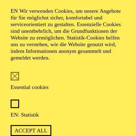
Organiser: Theater-, Konzert- u. Gastspieldirektion OTTO
EN Wir verwenden Cookies, um unsere Angebote
HOFNER GMBH
für Sie möglichst sicher, komfortabel und
serviceorientiert zu gestalten. Essenzielle Cookies
TICKETS
sind unentbehrlich, um die Grundfunktionen der
Website zu ermöglichen. Statistik-Cookies helfen
-
55,20
52,70
€
uns zu verstehen, wie die Website genutzt wird,
indem Informationen anonym gesammelt und
gemeldet werden.
EN: SCHAUSPIEL ESSEN
Saturday
05.09.2026
19:30 - 21:30
Essential cookies
Grillo-Theater
BLICK AUF DEN IRAN –
STIMMEN ZUR AKTUELLEN
EN: Statistik
LAGE
ACCEPT ALL