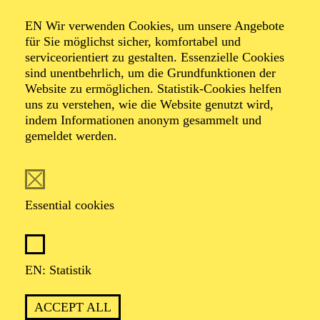
Organiser: Theater-, Konzert- u. Gastspieldirektion OTTO
EN Wir verwenden Cookies, um unsere Angebote
HOFNER GMBH
für Sie möglichst sicher, komfortabel und
serviceorientiert zu gestalten. Essenzielle Cookies
TICKETS
sind unentbehrlich, um die Grundfunktionen der
Website zu ermöglichen. Statistik-Cookies helfen
-
55,20
52,70
€
uns zu verstehen, wie die Website genutzt wird,
indem Informationen anonym gesammelt und
gemeldet werden.
EN: SCHAUSPIEL ESSEN
Saturday
05.09.2026
19:30 - 21:30
Essential cookies
Grillo-Theater
BLICK AUF DEN IRAN –
STIMMEN ZUR AKTUELLEN
EN: Statistik
LAGE
ACCEPT ALL