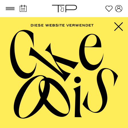
Zum Hauptinhalt springen
Zum Footer springen
FILTER
SEPTEMBER 2026
PHILHARMONIE ESSEN
Friday
04.09.2026
20:00 - 23:00
Alfried Krupp Saal
HÖHNER CLASSIC