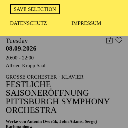
TICKETS
SAVE SELECTION
8,00
€
DATENSCHUTZ
IMPRESSUM
PHILHARMONIE ESSEN
Tuesday
08.09.2026
20:00 - 22:00
Alfried Krupp Saal
GROSSE ORCHESTER · KLAVIER
FESTLICHE
SAISONERÖFFNUNG
PITTSBURGH SYMPHONY
ORCHESTRA
Werke von Antonín Dvorák, John Adams, Sergej
Rachmaninow