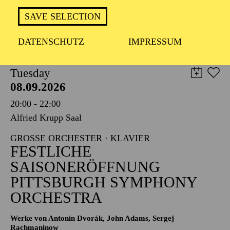
TICKETS
SAVE SELECTION
8,00
€
DATENSCHUTZ
IMPRESSUM
PHILHARMONIE ESSEN
Tuesday
08.09.2026
20:00 - 22:00
Alfried Krupp Saal
GROSSE ORCHESTER · KLAVIER
FESTLICHE
SAISONERÖFFNUNG
PITTSBURGH SYMPHONY
ORCHESTRA
Werke von Antonín Dvorák, John Adams, Sergej
Rachmaninow