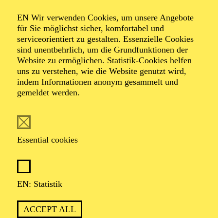
Organiser: Theater-, Konzert- u. Gastspieldirektion OTTO
EN Wir verwenden Cookies, um unsere Angebote
HOFNER GMBH
für Sie möglichst sicher, komfortabel und
serviceorientiert zu gestalten. Essenzielle Cookies
TICKETS
sind unentbehrlich, um die Grundfunktionen der
Website zu ermöglichen. Statistik-Cookies helfen
-
55,20
52,70
€
uns zu verstehen, wie die Website genutzt wird,
indem Informationen anonym gesammelt und
gemeldet werden.
EN: SCHAUSPIEL ESSEN
Saturday
05.09.2026
19:30 - 21:30
Essential cookies
Grillo-Theater
BLICK AUF DEN IRAN –
STIMMEN ZUR AKTUELLEN
EN: Statistik
LAGE
ACCEPT ALL