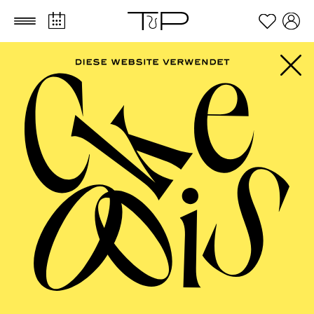
Zum Hauptinhalt springen
Zum Footer springen
FILTER
SEPTEMBER 2026
PHILHARMONIE ESSEN
Friday
04.09.2026
20:00 - 23:00
Alfried Krupp Saal
HÖHNER CLASSIC