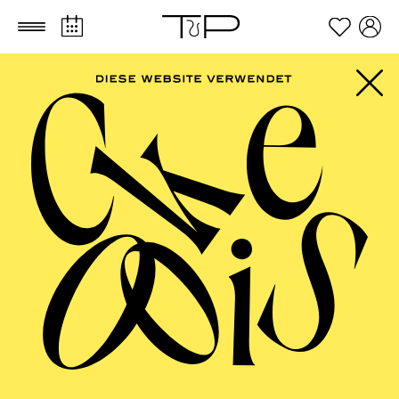
Zum Hauptinhalt springen
Zum Footer springen
FILTER
SEPTEMBER 2026
PHILHARMONIE ESSEN
Friday
04.09.2026
20:00 - 23:00
Alfried Krupp Saal
HÖHNER CLASSIC