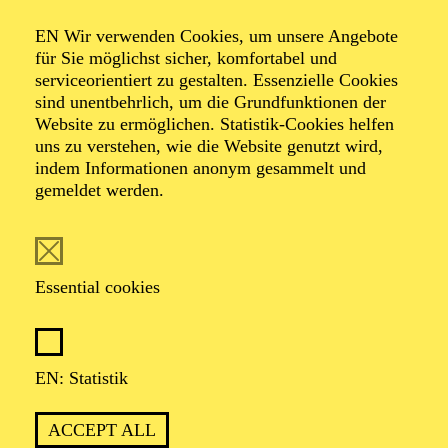
Organiser: Theater-, Konzert- u. Gastspieldirektion OTTO
EN Wir verwenden Cookies, um unsere Angebote
HOFNER GMBH
für Sie möglichst sicher, komfortabel und
serviceorientiert zu gestalten. Essenzielle Cookies
TICKETS
sind unentbehrlich, um die Grundfunktionen der
Website zu ermöglichen. Statistik-Cookies helfen
-
-
52,70
€
uns zu verstehen, wie die Website genutzt wird,
indem Informationen anonym gesammelt und
gemeldet werden.
EN: SCHAUSPIEL ESSEN
Saturday
05.09.2026
19:30 - 21:30
Essential cookies
Grillo-Theater
BLICK AUF DEN IRAN –
STIMMEN ZUR AKTUELLEN
EN: Statistik
LAGE
ACCEPT ALL