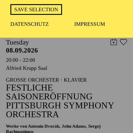
TICKETS
SAVE SELECTION
8,00
€
DATENSCHUTZ
IMPRESSUM
PHILHARMONIE ESSEN
Tuesday
08.09.2026
20:00 - 22:00
Alfried Krupp Saal
GROSSE ORCHESTER · KLAVIER
FESTLICHE
SAISONERÖFFNUNG
PITTSBURGH SYMPHONY
ORCHESTRA
Werke von Antonín Dvorák, John Adams, Sergej
Rachmaninow